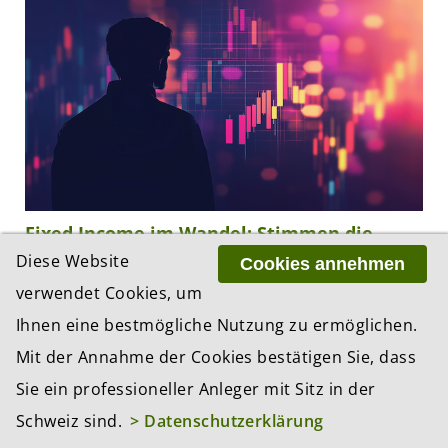
Fixed Income im Wandel: Stimmen die
Benchmarks noch?
Diese Website
Cookies annehmen
26.05.2026, 21:42 Uhr
verwendet Cookies, um
Anleihen-Benchmarks gelten als selbstverständliche
Ihnen eine bestmögliche Nutzung zu ermöglichen.
Referenz – doch sie sind in der Praxis nicht
Mit der Annahme der Cookies bestätigen Sie, dass
investierbar. Pimco-Stratege Lotfi Karoui zeigt in
einem Aufsatz, weshalb diese Lücke aktives...
Sie ein professioneller Anleger mit Sitz in der
Schweiz sind.
> Datenschutzerklärung