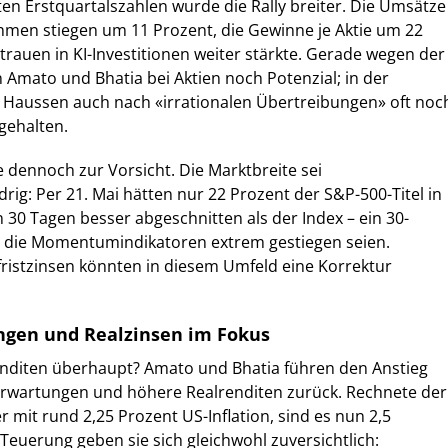
en Erstquartalszahlen wurde die Rally breiter. Die Umsätze
men stiegen um 11 Prozent, die Gewinne je Aktie um 22
trauen in KI-Investitionen weiter stärkte. Gerade wegen der
Amato und Bhatia bei Aktien noch Potenzial; in der
 Haussen auch nach «irrationalen Übertreibungen» oft noc
gehalten.
e dennoch zur Vorsicht. Die Marktbreite sei
rig: Per 21. Mai hätten nur 22 Prozent der S&P-500-Titel in
0 Tagen besser abgeschnitten als der Index – ein 30-
nd die Momentumindikatoren extrem gestiegen seien.
ristzinsen könnten in diesem Umfeld eine Korrektur
ngen und Realzinsen im Fokus
nditen überhaupt? Amato und Bhatia führen den Anstieg
serwartungen und höhere Realrenditen zurück. Rechnete der
er mit rund 2,25 Prozent US-Inflation, sind es nun 2,5
euerung geben sie sich gleichwohl zuversichtlich: