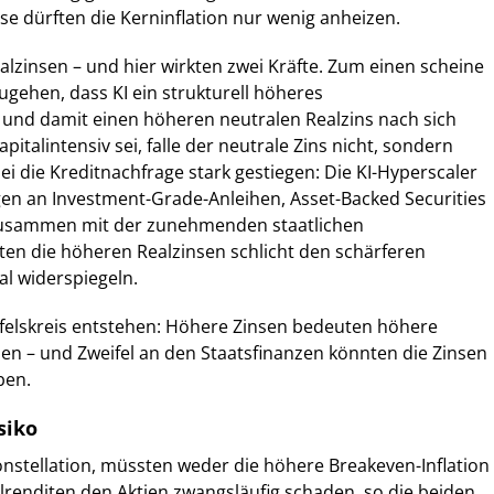
se dürften die Kerninflation nur wenig anheizen.
ealzinsen – und hier wirkten zwei Kräfte. Zum einen scheine
gehen, dass KI ein strukturell höheres
und damit einen höheren neutralen Realzins nach sich
pitalintensiv sei, falle der neutrale Zins nicht, sondern
ei die Kreditnachfrage stark gestiegen: Die KI-Hyperscaler
n an Investment-Grade-Anleihen, Asset-Backed Securities
 Zusammen mit der zunehmenden staatlichen
en die höheren Realzinsen schlicht den schärferen
l widerspiegeln.
felskreis entstehen: Höhere Zinsen bedeuten höhere
en – und Zweifel an den Staatsfinanzen könnten die Zinsen
ben.
siko
Konstellation, müssten weder die höhere Breakeven-Inflation
renditen den Aktien zwangsläufig schaden, so die beiden