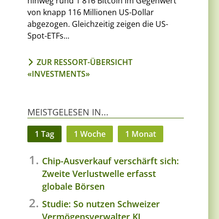
hinweg rund 1'816 Bitcoin im Gegenwert
von knapp 116 Millionen US-Dollar
abgezogen. Gleichzeitig zeigen die US-
Spot-ETFs...
ZUR RESSORT-ÜBERSICHT
«INVESTMENTS»
MEISTGELESEN IN...
1 Tag
1 Woche
1 Monat
Chip-Ausverkauf verschärft sich:
Zweite Verlustwelle erfasst
globale Börsen
Studie: So nutzen Schweizer
Vermögensverwalter KI