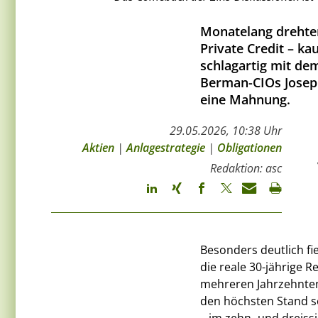
Monatelang drehten
Private Credit – k
schlagartig mit de
Berman-CIOs Joseph
eine Mahnung.
29.05.2026, 10:38 Uhr
Aktien
|
Anlagestrategie
|
Obligationen
Redaktion: asc
Besonders deutlich fi
die reale 30-jährige R
mehreren Jahrzehnten 
den höchsten Stand se