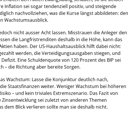
re Inflation sei sogar tendenziell positiv, und steigende
diglich nachvollziehen, was die Kurse längst abbildeten: de
ten Wachstumsausblick.
jedoch nicht ausser Acht lassen. Misstrauen die Anleger den
ssen die Langfristrenditen deshalb in die Höhe, kann das
Aktien haben. Der US-Haushaltsausblick hilft dabei nicht:
gezahlt werden, die Verteidigungsausgaben stiegen, und
s Defizit. Eine Schuldenquote von 120 Prozent des BIP sei
ch – die Richtung aber bereite Sorgen.
as Wachstum: Lasse die Konjunktur deutlich nach,
 die Staatsfinanzen weiter. Weniger Wachstum bei höheren
Risiko – und kein triviales Extremszenario. Das Fazit von
e Zinsentwicklung sei zuletzt von anderen Themen
 dem Blick verlieren sollte man sie deshalb nicht.