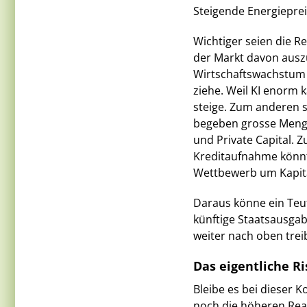
Steigende Energieprei
Wichtiger seien die R
der Markt davon auszu
Wirtschaftswachstum 
ziehe. Weil KI enorm ka
steige. Zum anderen s
begeben grosse Menge
und Private Capital.
Kreditaufnahme könnt
Wettbewerb um Kapita
Daraus könne ein Teu
künftige Staatsausgab
weiter nach oben trei
Das eigentliche Ri
Bleibe es bei dieser 
noch die höheren Real