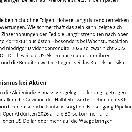
igjährigen Bereich auf Werte wie zuletzt in den späten
eiben nicht ohne Folgen. Höhere Langfristrenditen wirken
bewertungen. Wie schmerzhaft das sein kann, zeigte sich
n Zinserhöhungen der Fed die Langfristrenditen nach oben
ige Korrektur auslösten – besonders bei Wachstumsaktien
nd niedriger Dividendenrendite. 2026 sei zwar nicht 2022,
Os. Doch weil die US-Aktien nur knapp unter ihren
 und die Renditen weiter stiegen, sei das Korrekturrisiko
mismus bei Aktien
n die Aktienindizes massiv zugelegt – allerdings getragen
or allem die Gewinne der Halbleiterwerte trieben den S&P
ord. Für zusätzliche Fantasie sorgt die Börsengang-Pipeline
d OpenAI dürften 2026 an die Börse kommen und
lionen US-Dollar oder mehr auf die Waage bringen.