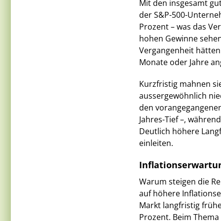
Mit den insgesamt gut
der S&P-500-Unterneh
Prozent – was das Ver
hohen Gewinne sehen 
Vergangenheit hätten
Monate oder Jahre an
Kurzfristig mahnen si
aussergewöhnlich nied
den vorangegangenen 3
Jahres-Tief –, währe
Deutlich höhere Langf
einleiten.
Inflationserwartu
Warum steigen die Re
auf höhere Inflation
Markt langfristig früh
Prozent. Beim Thema T