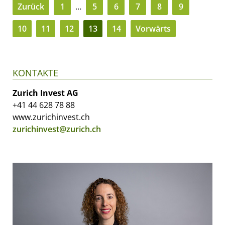
Zurück
1
…
5
6
7
8
9
10
11
12
13
14
Vorwärts
KONTAKTE
Zurich Invest AG
+41 44 628 78 88
www.zurichinvest.ch
zurichinvest@zurich.ch