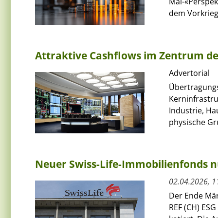
Mai-«Perspek
dem Vorkriegs
Attraktive Cashflows im Zentrum d
Advertorial
Übertragungsn
Kerninfrastru
Industrie, Ha
physische Gru
Neuer Swiss-Life-Immobilienfonds nu
02.04.2026, 1
Der Ende Mär
REF (CH) ESG 