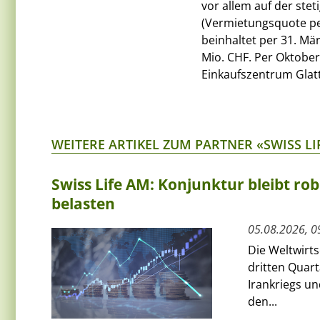
vor allem auf der st
(Vermietungsquote per
beinhaltet per 31. M
Mio. CHF. Per Oktobe
Einkaufszentrum Glatt 
WEITERE ARTIKEL ZUM PARTNER «SWISS L
Swiss Life AM: Konjunktur bleibt rob
belasten
05.08.2026, 0
Die Weltwirts
dritten Quart
Irankriegs un
den...