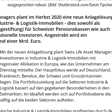
ausgesprochen robust. (Bild: Shutterstock.com/Sasin Tipchai
anagers plant im Herbst 2020 eine neue Anlagelösun
ustrie- & Logistik-Immobilien - dies sowohl als
gestiftung) für Schweizer Pensionskassen wie auch
tutionelle Investoren. Angestrebt wird ein
nd einer Mrd. Euro.
Mit der neuen Anlagelösung plant Swiss Life Asset Manager
Investitionen in Industrie & Logistik-Immobilien mit
regionaler Allokation in Europa, wie das Unternehmen am
Dienstag mitteilte. Der Hauptfokus werde auf Deutschland,
Frankreich, Benelux, der Schweiz und Grossbritannien
liegen. Die Portfoliozuteilung auf die Sektoren Industrie &
Logistik basiert auf den gegebenen Besonderheiten in den
Zielmärkten. Im Idealfall werden sich auf Portfolioebene die
lftig auf die beiden Sektoren aufteilen.
äische Industrie & Logistik-Immobilien profitierten durch di