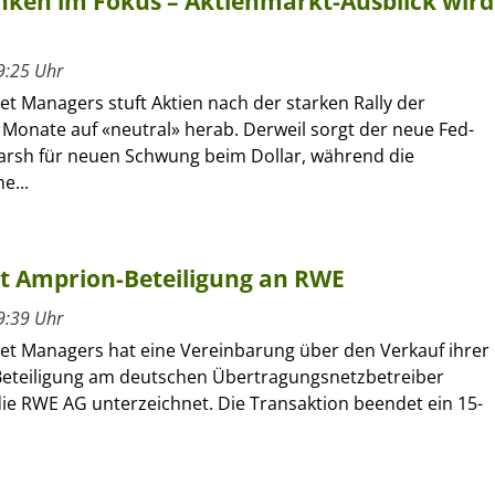
nken im Fokus – Aktienmarkt-Ausblick wird
9:25 Uhr
set Managers stuft Aktien nach der starken Rally der
Monate auf «neutral» herab. Derweil sorgt der neue Fed-
arsh für neuen Schwung beim Dollar, während die
e...
rt Amprion-Beteiligung an RWE
9:39 Uhr
sset Managers hat eine Vereinbarung über den Verkauf ihrer
Beteiligung am deutschen Übertragungsnetzbetreiber
ie RWE AG unterzeichnet. Die Transaktion beendet ein 15-