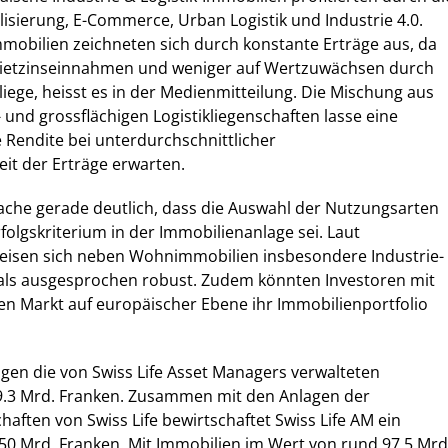
sierung, E-Commerce, Urban Logistik und Industrie 4.0.
Immobilien zeichneten sich durch konstante Erträge aus, da
Mietzinseinnahmen und weniger auf Wertzuwächsen durch
liege, heisst es in der Medienmitteilung. Die Mischung aus
e- und grossflächigen Logistikliegenschaften lasse eine
 Rendite bei unterdurchschnittlicher
it der Erträge erwarten.
ache gerade deutlich, dass die Auswahl der Nutzungsarten
folgskriterium in der Immobilienanlage sei. Laut
eisen sich neben Wohnimmobilien insbesondere Industrie-
 als ausgesprochen robust. Zudem könnten Investoren mit
sen Markt auf europäischer Ebene ihr Immobilienportfolio
gen die von Swiss Life Asset Managers verwalteten
.3 Mrd. Franken. Zusammen mit den Anlagen der
haften von Swiss Life bewirtschaftet Swiss Life AM ein
0 Mrd. Franken. Mit Immobilien im Wert von rund 97,5 Mrd