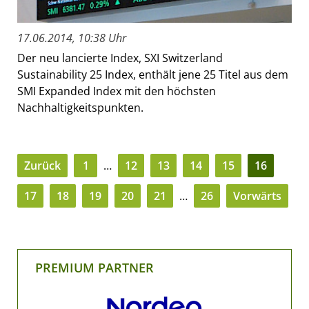
17.06.2014, 10:38 Uhr
Der neu lancierte Index, SXI Switzerland
Sustainability 25 Index, enthält jene 25 Titel aus dem
SMI Expanded Index mit den höchsten
Nachhaltigkeitspunkten.
Zurück
1
…
12
13
14
15
16
17
18
19
20
21
…
26
Vorwärts
PREMIUM PARTNER