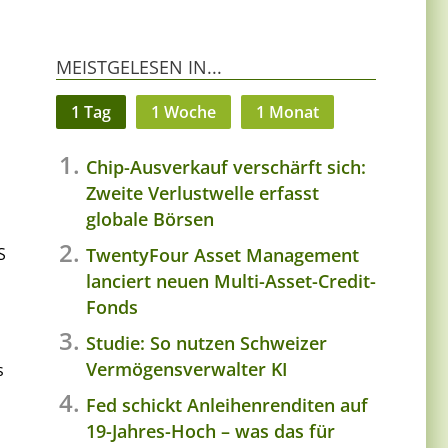
MEISTGELESEN IN...
1 Tag
1 Woche
1 Monat
Chip-Ausverkauf verschärft sich:
,
Zweite Verlustwelle erfasst
globale Börsen
TwentyFour Asset Management
S
lanciert neuen Multi-Asset-Credit-
Fonds
Studie: So nutzen Schweizer
Vermögensverwalter KI
s
Fed schickt Anleihenrenditen auf
19-Jahres-Hoch – was das für