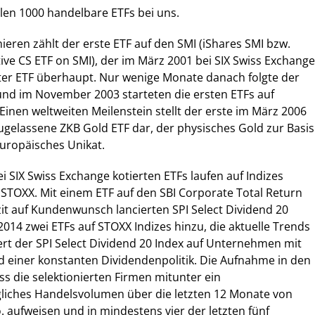
len 1000 handelbare ETFs bei uns.
ieren zählt der erste ETF auf den SMI (iShares SMI bzw.
ve CS ETF on SMI), der im März 2001 bei SIX Swiss Exchange
itter ETF überhaupt. Nur wenige Monate danach folgte der
 und im November 2003 starteten die ersten ETFs auf
Einen weltweiten Meilenstein stellt der erste im März 2006
gelassene ZKB Gold ETF dar, der physisches Gold zur Basis
europäisches Unikat.
i SIX Swiss Exchange kotierten ETFs laufen auf Indizes
STOXX. Mit einem ETF auf den SBI Corporate Total Return
zit auf Kundenwunsch lancierten SPI Select Dividend 20
2014 zwei ETFs auf STOXX Indizes hinzu, die aktuelle Trends
iert der SPI Select Dividend 20 Index auf Unternehmen mit
 einer konstanten Dividendenpolitik. Die Aufnahme in den
ss die selektionierten Firmen mitunter ein
gliches Handelsvolumen über die letzten 12 Monate von
 aufweisen und in mindestens vier der letzten fünf