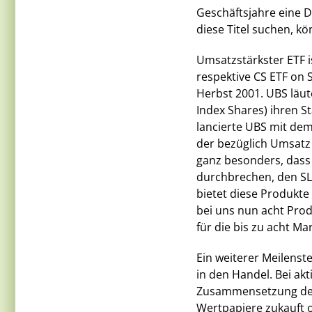
Geschäftsjahre eine D
diese Titel suchen, k
Umsatzstärkster ETF 
respektive CS ETF on
Herbst 2001. UBS läu
Index Shares) ihren S
lancierte UBS mit dem
der bezüglich Umsatz 
ganz besonders, dass 
durchbrechen, den SL
bietet diese Produkte
bei uns nun acht Prod
für die bis zu acht Ma
Ein weiterer Meilenst
in den Handel. Bei akt
Zusammensetzung des
Wertpapiere zukauft 