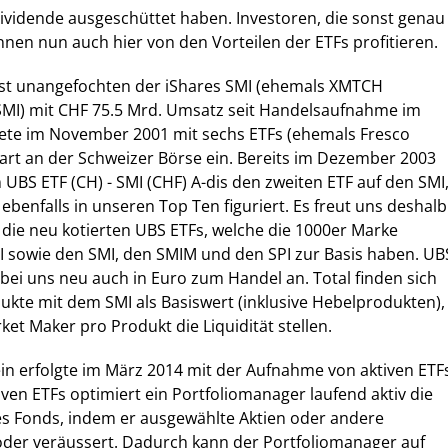
ividende ausgeschüttet haben. Investoren, die sonst genau
önnen nun auch hier von den Vorteilen der ETFs profitieren.
ist unangefochten der iShares SMI (ehemals XMTCH
 SMI) mit CHF 75.5 Mrd. Umsatz seit Handelsaufnahme im
tete im November 2001 mit sechs ETFs (ehemals Fresco
tart an der Schweizer Börse ein. Bereits im Dezember 2003
 UBS ETF (CH) - SMI (CHF) A-dis den zweiten ETF auf den SMI
ebenfalls in unseren Top Ten figuriert. Es freut uns deshalb
die neu kotierten UBS ETFs, welche die 1000er Marke
I sowie den SMI, den SMIM und den SPI zur Basis haben. UB
 bei uns neu auch in Euro zum Handel an. Total finden sich
ukte mit dem SMI als Basiswert (inklusive Hebelprodukten),
rket Maker pro Produkt die Liquidität stellen.
ein erfolgte im März 2014 mit der Aufnahme von aktiven ETF
iven ETFs optimiert ein Portfoliomanager laufend aktiv die
 Fonds, indem er ausgewählte Aktien oder andere
oder veräussert. Dadurch kann der Portfoliomanager auf