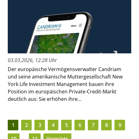
03.03.2026, 12:28 Uhr
Der europäische Vermögensverwalter Candriam
und seine amerikanische Muttergesellschaft New
York Life Investment Management bauen ihre
Position im europäischen Private-Credit-Markt
deutlich aus: Sie erhöhen ihre...
1
2
3
4
5
6
7
8
9
10
…
14
Vorwärts