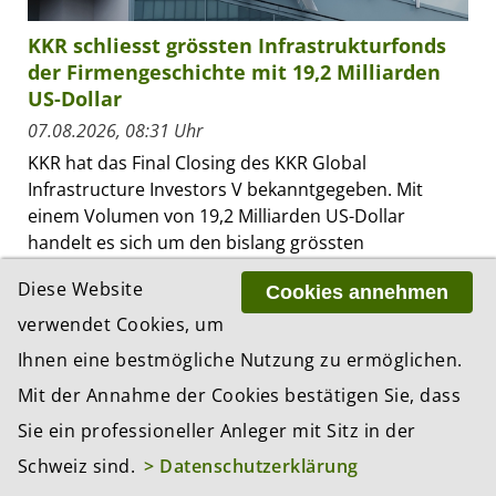
KKR schliesst grössten Infrastrukturfonds
der Firmengeschichte mit 19,2 Milliarden
US-Dollar
07.08.2026, 08:31 Uhr
KKR hat das Final Closing des KKR Global
Infrastructure Investors V bekanntgegeben. Mit
einem Volumen von 19,2 Milliarden US-Dollar
handelt es sich um den bislang grössten
Infrastrukturfonds in...
Diese Website
Cookies annehmen
verwendet Cookies, um
Ihnen eine bestmögliche Nutzung zu ermöglichen.
ZUR RESSORT-ÜBERSICHT «NEWS»
Mit der Annahme der Cookies bestätigen Sie, dass
Sie ein professioneller Anleger mit Sitz in der
MEISTGELESEN IN...
Schweiz sind.
> Datenschutzerklärung