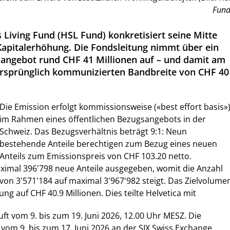
Fund
 Living Fund (HSL Fund) konkretisiert seine Mitte
apitalerhöhung. Die Fondsleitung nimmt über ein
sangebot rund CHF 41 Millionen auf – und damit am
ursprünglich kommunizierten Bandbreite von CHF 40
Die Emission erfolgt kommissionsweise («best effort basis»
im Rahmen eines öffentlichen Bezugsangebots in der
Schweiz. Das Bezugsverhältnis beträgt 9:1: Neun
bestehende Anteile berechtigen zum Bezug eines neuen
Anteils zum Emissionspreis von CHF 103.20 netto.
imal 396'798 neue Anteile ausgegeben, womit die Anzahl
von 3'571'184 auf maximal 3'967'982 steigt. Das Zielvolume
ung auf CHF 40.9 Millionen. Dies teilte Helvetica mit
uft vom 9. bis zum 19. Juni 2026, 12.00 Uhr MESZ. Die
om 9. bis zum 17. Juni 2026 an der SIX Swiss Exchange