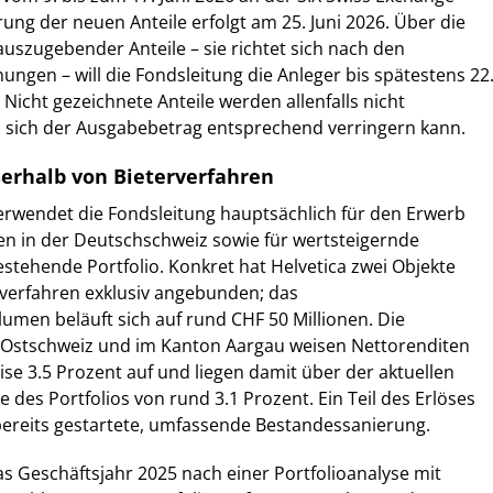
rung der neuen Anteile erfolgt am 25. Juni 2026. Über die
auszugebender Anteile – sie richtet sich nach den
ngen – will die Fondsleitung die Anleger bis spätestens 22
 Nicht gezeichnete Anteile werden allenfalls nicht
sich der Ausgabebetrag entsprechend verringern kann.
erhalb von Bieterverfahren
erwendet die Fondsleitung hauptsächlich für den Erwerb
en in der Deutschschweiz sowie für wertsteigernde
estehende Portfolio. Konkret hat Helvetica zwei Objekte
rverfahren exklusiv angebunden; das
umen beläuft sich auf rund CHF 50 Millionen. Die
r Ostschweiz und im Kanton Aargau weisen Nettorenditen
se 3.5 Prozent auf und liegen damit über der aktuellen
 des Portfolios von rund 3.1 Prozent. Ein Teil des Erlöses
 bereits gestartete, umfassende Bestandessanierung.
s Geschäftsjahr 2025 nach einer Portfolioanalyse mit