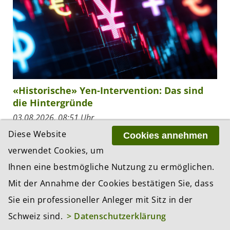
«Historische» Yen-Intervention: Das sind
die Hintergründe
03.08.2026, 08:51 Uhr
Der US-Dollar hat am Montag gegenüber dem
Diese Website
Cookies annehmen
japanischen Yen deutlich nachgegeben, nachdem
verwendet Cookies, um
US-Präsident Donald Trump und Japans
Ihnen eine bestmögliche Nutzung zu ermöglichen.
Finanzministerin Satsuki Katayama die gemeinsame
Marktintervention...
Mit der Annahme der Cookies bestätigen Sie, dass
Sie ein professioneller Anleger mit Sitz in der
Schweiz sind.
> Datenschutzerklärung
ZUR RESSORT-ÜBERSICHT «INVESTMENTS»