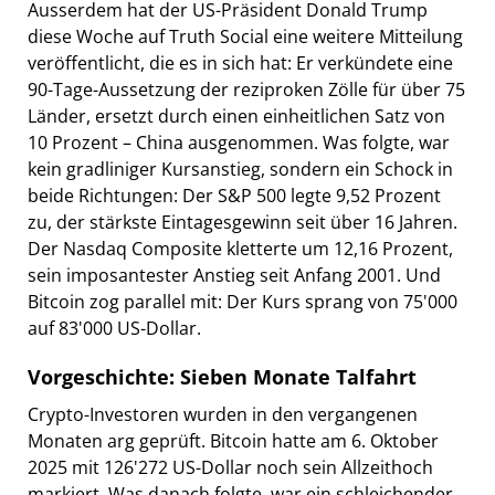
Ausserdem hat der US-Präsident Donald Trump
diese Woche auf Truth Social eine weitere Mitteilung
veröffentlicht, die es in sich hat: Er verkündete eine
90-Tage-Aussetzung der reziproken Zölle für über 75
Länder, ersetzt durch einen einheitlichen Satz von
10 Prozent – China ausgenommen. Was folgte, war
kein gradliniger Kursanstieg, sondern ein Schock in
beide Richtungen: Der S&P 500 legte 9,52 Prozent
zu, der stärkste Eintagesgewinn seit über 16 Jahren.
Der Nasdaq Composite kletterte um 12,16 Prozent,
sein imposantester Anstieg seit Anfang 2001. Und
Bitcoin zog parallel mit: Der Kurs sprang von 75'000
auf 83'000 US-Dollar.
Vorgeschichte: Sieben Monate Talfahrt
Crypto-Investoren wurden in den vergangenen
Monaten arg geprüft. Bitcoin hatte am 6. Oktober
2025 mit 126'272 US-Dollar noch sein Allzeithoch
markiert. Was danach folgte, war ein schleichender,