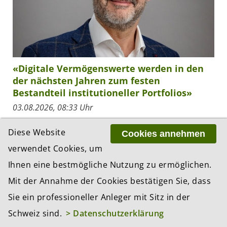
«Digitale Vermögenswerte werden in den
der nächsten Jahren zum festen
Bestandteil institutioneller Portfolios»
03.08.2026, 08:33 Uhr
Der kanadische Asset Manager 3iQ Digital Asset
Diese Website
Cookies annehmen
Management baut seine Präsenz in der Schweiz und
der DACH-Region gezielt aus. Im Interview erklärt
verwendet Cookies, um
Christophe Racine, Head DACH Region bei 3iQ,...
Ihnen eine bestmögliche Nutzung zu ermöglichen.
Mit der Annahme der Cookies bestätigen Sie, dass
Sie ein professioneller Anleger mit Sitz in der
Schweiz sind.
> Datenschutzerklärung