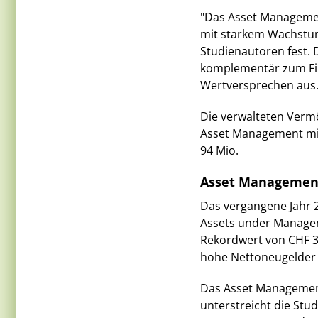
"Das Asset Management
mit starkem Wachstum 
Studienautoren fest. 
komplementär zum Fin
Wertversprechen aus.
Die verwalteten Vermö
Asset Management mit
94 Mio.
Asset Management 
Das vergangene Jahr 
Assets under Managem
Rekordwert von CHF 3
hohe Nettoneugelder 
Das Asset Management 
unterstreicht die Stu