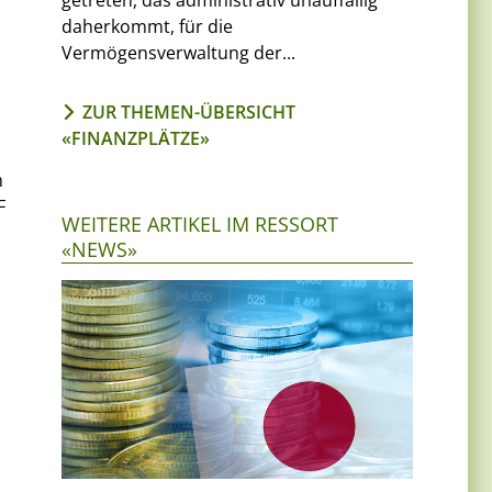
getreten, das administrativ unauffällig
daherkommt, für die
Vermögensverwaltung der...
ZUR THEMEN-ÜBERSICHT
«FINANZPLÄTZE»
m
F
WEITERE ARTIKEL IM RESSORT
«NEWS»