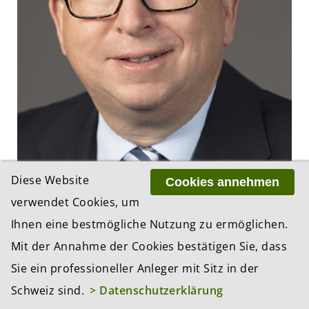
Diese Website
Cookies annehmen
verwendet Cookies, um
ACATIS-CEO Thorsten Schrieber: «Feinschliff
Ihnen eine bestmögliche Nutzung zu ermöglichen.
für den Diamanten»
28.07.2026, 13:50 Uhr
Mit der Annahme der Cookies bestätigen Sie, dass
Der neue ACATIS-CEO Thorsten Schrieber will sanft
Sie ein professioneller Anleger mit Sitz in der
modernisieren, gezielt Schwung geben: Gemeinsam
Schweiz sind.
> Datenschutzerklärung
mit Thomas Bosch, Dr. Claudia Giani-Leber und Dr.