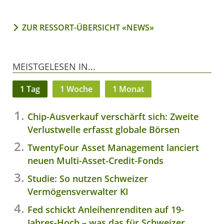
ZUR RESSORT-ÜBERSICHT «NEWS»
MEISTGELESEN IN...
1 Tag
1 Woche
1 Monat
Chip-Ausverkauf verschärft sich: Zweite
Verlustwelle erfasst globale Börsen
TwentyFour Asset Management lanciert
neuen Multi-Asset-Credit-Fonds
Studie: So nutzen Schweizer
Vermögensverwalter KI
Fed schickt Anleihenrenditen auf 19-
Jahres-Hoch – was das für Schweizer