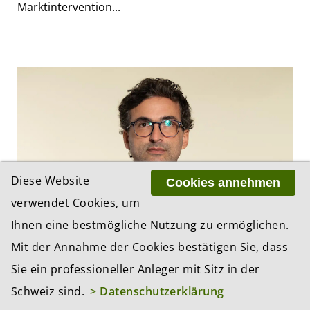
Marktintervention...
Diese Website
Cookies annehmen
verwendet Cookies, um
Ihnen eine bestmögliche Nutzung zu ermöglichen.
Candriam: Warum die Onkologie den
Mit der Annahme der Cookies bestätigen Sie, dass
nächsten Innovationszyklus anführen
Sie ein professioneller Anleger mit Sitz in der
könnte
30.07.2026, 12:04 Uhr
Schweiz sind.
> Datenschutzerklärung