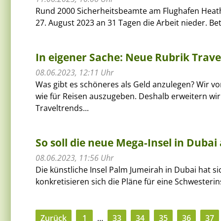
Rund 2000 Sicherheitsbeamte am Flughafen Heath
27. August 2023 an 31 Tagen die Arbeit nieder. Bet
In eigener Sache: Neue Rubrik Trave
08.06.2023, 12:11 Uhr
Was gibt es schöneres als Geld anzulegen? Wir v
wie für Reisen auszugeben. Deshalb erweitern wir
Traveltrends...
So soll die neue Mega-Insel in Duba
08.06.2023, 11:56 Uhr
Die künstliche Insel Palm Jumeirah in Dubai hat si
konkretisieren sich die Pläne für eine Schwesterins
Zurück
1
…
33
34
35
36
37