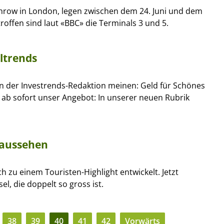
row in London, legen zwischen dem 24. Juni und dem
roffen sind laut «BBC» die Terminals 3 und 5.
ltrends
on der Investrends-Redaktion meinen: Geld für Schönes
 ab sofort unser Angebot: In unserer neuen Rubrik
i aussehen
ch zu einem Touristen-Highlight entwickelt. Jetzt
el, die doppelt so gross ist.
38
39
40
41
42
Vorwärts