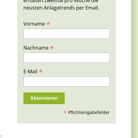
erhalten zweimal pro Woche die
neusten Anlagetrends per Email.
*
Vorname
*
Nachname
*
E-Mail
*
Pflichteingabefelder