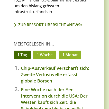
19,2 Milliarden US-Dollar handelt es sich
um den bislang grössten
Infrastrukturfonds in...
ZUR RESSORT-ÜBERSICHT «NEWS»
MEISTGELESEN IN...
1 Tag
1 Woche
1 Monat
Chip-Ausverkauf verschärft sich:
Zweite Verlustwelle erfasst
globale Börsen
Eine Woche nach der Yen-
Intervention durch die USA: Der
Westen kauft sich Zeit, die
Schuldenfrage bleibt ungelöst