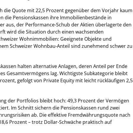
ich die Quote mit 22,5 Prozent gegenüber dem Vorjahr kaum
en die Pensionskassen ihre Immobilienbestände in
ter aus, der Performance-Schub der Aktien überlagerte den
ärft wird die Situation durch einen wachsenden
chweizer Wohnimmobilien: Geeignete Objekte und
ohem Schweizer Wohnbau-Anteil sind zunehmend schwer zu
skassen halten alternative Anlagen, deren Anteil per Ende
des Gesamtvermögens lag. Wichtigste Subkategorie bleibt
rozent, gefolgt von Private Equity mit leicht rückläufigen 2,5
rung der Portfolios bleibt hoch: 49,3 Prozent der Vermögen
tiert. Im Schnitt sichern die Pensionskassen rund zwei
ährungsrisiken ab. Die effektive Fremdwährungsquote nach
18,6 Prozent – trotz Dollar-Schwäche praktisch auf