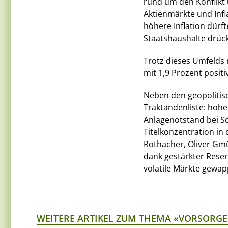
rund um den Konflikt
Aktienmärkte und Infl
höhere Inflation dürf
Staatshaushalte drüc
Trotz dieses Umfelds 
mit 1,9 Prozent positi
Neben den geopolitisc
Traktandenliste: hoh
Anlagenotstand bei 
Titelkonzentration in
Rothacher, Oliver Gmü
dank gestärkter Reser
volatile Märkte gewap
WEITERE ARTIKEL ZUM THEMA «VORSORGE