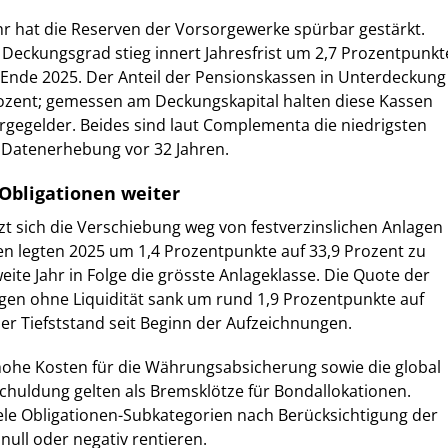
hr hat die Reserven der Vorsorgewerke spürbar gestärkt.
 Deckungsgrad stieg innert Jahresfrist um 2,7 Prozentpunkt
 Ende 2025. Der Anteil der Pensionskassen in Unterdeckung
rozent; gemessen am Deckungskapital halten diese Kassen
rgegelder. Beides sind laut Complementa die niedrigsten
 Datenerhebung vor 32 Jahren.
Obligationen weiter
t sich die Verschiebung weg von festverzinslichen Anlagen
en legten 2025 um 1,4 Prozentpunkte auf 33,9 Prozent zu
ite Jahr in Folge die grösste Anlageklasse. Die Quote der
agen ohne Liquidität sank um rund 1,9 Prozentpunkte auf
uer Tiefststand seit Beginn der Aufzeichnungen.
hohe Kosten für die Währungsabsicherung sowie die global
chuldung gelten als Bremsklötze für Bondallokationen.
ele Obligationen-Subkategorien nach Berücksichtigung der
ull oder negativ rentieren.