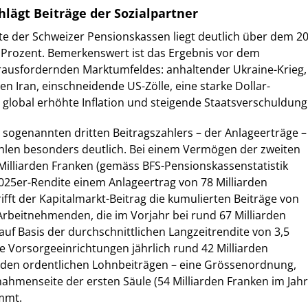
hlägt Beiträge der Sozialpartner
te der Schweizer Pensionskassen liegt deutlich über dem 20
5 Prozent. Bemerkenswert ist das Ergebnis vor dem
rausfordernden Marktumfeldes: anhaltender Ukraine-Krieg,
den Iran, einschneidende US-Zölle, eine starke Dollar-
global erhöhte Inflation und steigende Staatsverschuldung
 sogenannten dritten Beitragszahlers – der Anlageerträge –
ahlen besonders deutlich. Bei einem Vermögen der zweiten
Milliarden Franken (gemäss BFS-Pensionskassenstatistik
2025er-Rendite einem Anlageertrag von 78 Milliarden
ifft der Kapitalmarkt-Beitrag die kumulierten Beiträge von
rbeitnehmenden, die im Vorjahr bei rund 67 Milliarden
auf Basis der durchschnittlichen Langzeitrendite von 3,5
e Vorsorgeeinrichtungen jährlich rund 42 Milliarden
u den ordentlichen Lohnbeiträgen – eine Grössenordnung,
ahmenseite der ersten Säule (54 Milliarden Franken im Jahr
mmt.