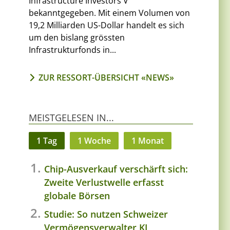
Infrastructure Investors V
bekanntgegeben. Mit einem Volumen von
19,2 Milliarden US-Dollar handelt es sich
um den bislang grössten
Infrastrukturfonds in...
ZUR RESSORT-ÜBERSICHT «NEWS»
MEISTGELESEN IN...
1 Tag
1 Woche
1 Monat
Chip-Ausverkauf verschärft sich:
Zweite Verlustwelle erfasst
globale Börsen
Studie: So nutzen Schweizer
Vermögensverwalter KI