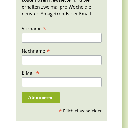
kostenlosen Newsletter und Sie
erhalten zweimal pro Woche die
neusten Anlagetrends per Email.
*
Vorname
*
Nachname
4
*
E-Mail
*
Pflichteingabefelder