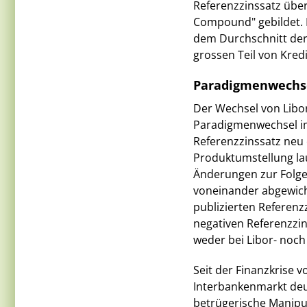
Referenzzinssatz über
Compound" gebildet. D
dem Durchschnitt der 
grossen Teil von Kre
Paradigmenwechse
Der Wechsel von Libor
Paradigmenwechsel im
Referenzzinssatz neu 
Produktumstellung lau
Änderungen zur Folge
voneinander abgewich
publizierten Referenzz
negativen Referenzzi
weder bei Libor- noch
Seit der Finanzkrise 
Interbankenmarkt deu
betrügerische Manipul