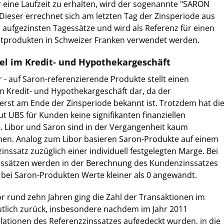
 eine Laufzeit zu erhalten, wird der sogenannte "SARON
ieser errechnet sich am letzten Tag der Zinsperiode aus
aufgezinsten Tagessätze und wird als Referenz für einen
ditprodukten in Schweizer Franken verwendet werden.
l im Kredit- und Hypothekargeschäft
 - auf Saron-referenzierende Produkte stellt einen
 Kredit- und Hypothekargeschäft dar, da der
erst am Ende der Zinsperiode bekannt ist. Trotzdem hat di
t UBS für Kunden keine signifikanten finanziellen
. Libor und Saron sind in der Vergangenheit kaum
en. Analog zum Libor basieren Saron-Produkte auf einem
inssatz zuzüglich einer individuell festgelegten Marge. Bei
nssätzen werden in der Berechnung des Kundenzinssatzes
 bei Saron-Produkten Werte kleiner als 0 angewandt.
vor rund zehn Jahren ging die Zahl der Transaktionen im
tlich zurück, insbesondere nachdem im Jahr 2011
ationen des Referenzzinssatzes aufgedeckt wurden, in die