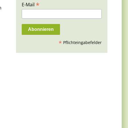
*
E-Mail
n
*
Pflichteingabefelder