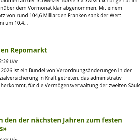
olumen an der Schweizer Börse SIX Swiss Exchange hat im
genüber dem Vormonat klar abgenommen. Mit einem
z von rund 104,6 Milliarden Franken sank der Wert
i um 10,4...
 den Repomarkt
8:38 Uhr
t 2026 ist ein Bündel von Verordnungsänderungen in der
ialversicherung in Kraft getreten, das administrativ
daherkommt, für die Vermögensverwaltung der zweiten Säul
n den der nächsten Jahren zum festen
os»
8:33 Uhr