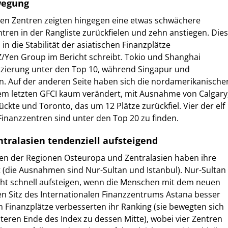
wegung
chen Zentren zeigten hingegen eine etwas schwächere
ntren in der Rangliste zurückfielen und zehn anstiegen. Dies
in die Stabilität der asiatischen Finanzplätze
Z/Yen Group im Bericht schreibt. Tokio und Shanghai
atzierung unter den Top 10, während Singapur und
n. Auf der anderen Seite haben sich die nordamerikanische
m letzten GFCI kaum verändert, mit Ausnahme von Calgary
ckte und Toronto, das um 12 Plätze zurückfiel. Vier der elf
inanzzentren sind unter den Top 20 zu finden.
tralasien tendenziell aufsteigend
ren der Regionen Osteuropa und Zentralasien haben ihre
 (die Ausnahmen sind Nur-Sultan und Istanbul). Nur-Sultan
cht schnell aufsteigen, wenn die Menschen mit dem neuen
Sitz des Internationalen Finanzzentrums Astana besser
 Finanzplätze verbesserten ihr Ranking (sie bewegten sich
eren Ende des Index zu dessen Mitte), wobei vier Zentren