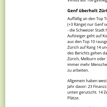
Vilnius auf 108 gestie
Genf überholt Zür
Auffällig an den Top 
(+3 Ränge) nur Genf 
- die Schweizer Stadt
Aufsteiger geht auf K
aus den Top 10 rausgef
Zürich auf Rang 14 un
des Berichts gehen da
Zürich, Melburn oder 
immer mehr Menschen 
zu arbeiten.
Allgemein haben west
Jahr davor: 23 Finanz
unten gerutscht. 14 
Plätze.