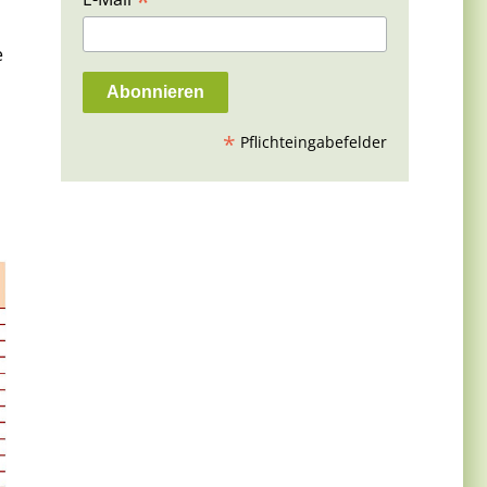
*
e
*
Pflichteingabefelder