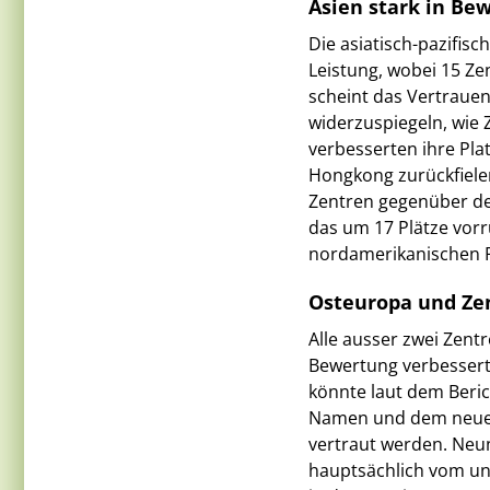
Asien stark in Be
Die asiatisch-pazifis
Leistung, wobei 15 Ze
scheint das Vertrauen 
widerzuspiegeln, wie 
verbesserten ihre Pl
Hongkong zurückfiele
Zentren gegenüber de
das um 17 Plätze vorrü
nordamerikanischen F
Osteuropa und Zen
Alle ausser zwei Zent
Bewertung verbessert
könnte laut dem Beri
Namen und dem neuen 
vertraut werden. Neun
hauptsächlich vom unt