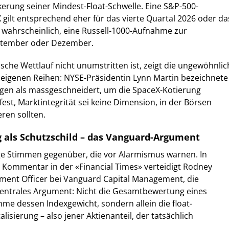
ckerung seiner Mindest-Float-Schwelle. Eine S&P-500-
ilt entsprechend eher für das vierte Quartal 2026 oder da
s wahrscheinlich, eine Russell-1000-Aufnahme zur
eptember oder Dezember.
ische Wettlauf nicht unumstritten ist, zeigt die ungewöhnlic
n eigenen Reihen: NYSE-Präsidentin Lynn Martin bezeichnete
en als massgeschneidert, um die SpaceX-Kotierung
fest, Marktintegrität sei keine Dimension, in der Börsen
ren sollten.
g als Schutzschild – das Vanguard-Argument
e Stimmen gegenüber, die vor Alarmismus warnen. In
 Kommentar in der «Financial Times» verteidigt Rodney
tment Officer bei Vanguard Capital Management, die
zentrales Argument: Nicht die Gesamtbewertung eines
e dessen Indexgewicht, sondern allein die float-
alisierung – also jener Aktienanteil, der tatsächlich