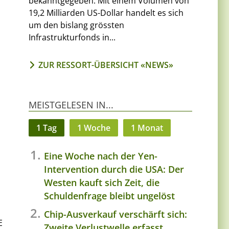
bekanntgegeben. Mit einem Volumen von
19,2 Milliarden US-Dollar handelt es sich
um den bislang grössten
Infrastrukturfonds in...
ZUR RESSORT-ÜBERSICHT «NEWS»
MEISTGELESEN IN...
1 Tag
1 Woche
1 Monat
Eine Woche nach der Yen-
Intervention durch die USA: Der
Westen kauft sich Zeit, die
Schuldenfrage bleibt ungelöst
Chip-Ausverkauf verschärft sich:
E
Zweite Verlustwelle erfasst