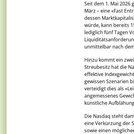
Seit dem 1. Mai 2026 
März – eine «Fast Entr
dessen Marktkapitalis
würde, kann bereits 
lediglich fünf Tagen 
Liquiditätsanforderun
unmittelbar nach dem
Hinzu kommt ein zweit
Streubesitz hat die N
effektive Indexgewich
gewissen Szenarien b
verteidigt dies als «L
angemessenes Gewicht 
künstliche Aufblähun
Die Nasdaq steht damit
eine Verkürzung der S
sowie einen möglichen 