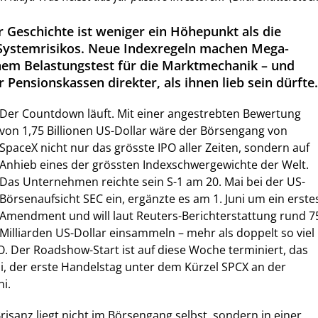
r Geschichte ist weniger ein Höhepunkt als die
 Systemrisikos. Neue Indexregeln machen Mega-
em Belastungstest für die Marktmechanik – und
 Pensionskassen direkter, als ihnen lieb sein dürfte.
Der Countdown läuft. Mit einer angestrebten Bewertung
von 1,75 Billionen US-Dollar wäre der Börsengang von
SpaceX nicht nur das grösste IPO aller Zeiten, sondern auf
Anhieb eines der grössten Indexschwergewichte der Welt.
Das Unternehmen reichte sein S-1 am 20. Mai bei der US-
Börsenaufsicht SEC ein, ergänzte es am 1. Juni um ein erste
Amendment und will laut Reuters-Berichterstattung rund 7
Milliarden US-Dollar einsammeln – mehr als doppelt so viel
PO. Der Roadshow-Start ist auf diese Woche terminiert, das
uni, der erste Handelstag unter dem Kürzel SPCX an der
i.
risanz liegt nicht im Börsengang selbst, sondern in einer