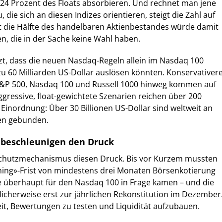
u 24 Prozent des Floats absorbieren. Und rechnet man jene
 die sich an diesen Indizes orientieren, steigt die Zahl auf
st die Hälfte des handelbaren Aktienbestandes würde damit
, die in der Sache keine Wahl haben.
t, dass die neuen Nasdaq-Regeln allein im Nasdaq 100
u 60 Milliarden US-Dollar auslösen könnten. Konservativer
&P 500, Nasdaq 100 und Russell 1000 hinweg kommen auf
aggressive, float-gewichtete Szenarien reichen über 200
 Einordnung: Über 30 Billionen US-Dollar sind weltweit an
ien gebunden.
 beschleunigen den Druck
Schutzmechanismus diesen Druck. Bis vor Kurzem mussten
ning»-Frist von mindestens drei Monaten Börsenkotierung
e überhaupt für den Nasdaq 100 in Frage kamen – und die
icherweise erst zur jährlichen Rekonstitution im Dezember
t, Bewertungen zu testen und Liquidität aufzubauen.