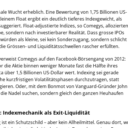
le Wucht erheblich. Eine Bewertung von 1,75 Billionen US-
kleinem Float ergibt ein deutlich tieferes Indexgewicht, als
uggeriert. Float-adjustierte Indizes, so Comegys, allozierte
pe, sondern nach investierbarer Realität. Dass grosse IPOs
ürden als kleine, sei kein Sonderzugang, sondern schlicht
die Grössen- und Liquiditätsschwellen rascher erfüllten.
e verweist Comegys auf den Facebook-Börsengang von 2012:
 die Aktie binnen weniger Monate fast die Hälfte ihres
a über 1,5 Billionen US-Dollar wert. Indexing sei gerade
he kurzfristigen Volatilitätsphasen durchzutragen, statt
reagieren. Oder, mit dem Bonmot von Vanguard-Gründer John
t die Nadel suchen, sondern gleich den ganzen Heuhaufen
: Indexmechanik als Exit-Liquidität
 ist ein Schutzschild – aber kein Allheilmittel. Genau dort, w