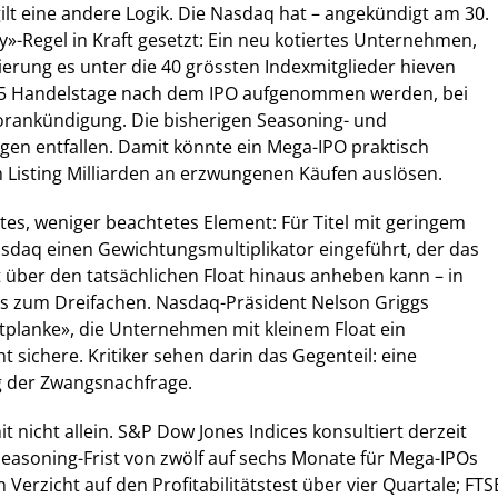
gilt eine andere Logik. Die Nasdaq hat – angekündigt am 30.
y»-Regel in Kraft gesetzt: Ein neu kotiertes Unternehmen,
ierung es unter die 40 grössten Indexmitglieder hieven
15 Handelstage nach dem IPO aufgenommen werden, bei
Vorankündigung. Die bisherigen Seasoning- und
gen entfallen. Damit könnte ein Mega-IPO praktisch
 Listing Milliarden an erzwungenen Käufen auslösen.
es, weniger beachtetes Element: Für Titel mit geringem
asdaq einen Gewichtungsmultiplikator eingeführt, der das
t über den tatsächlichen Float hinaus anheben kann – in
is zum Dreifachen. Nasdaq-Präsident Nelson Griggs
eitplanke», die Unternehmen mit kleinem Float ein
sichere. Kritiker sehen darin das Gegenteil: eine
g der Zwangsnachfrage.
 nicht allein. S&P Dow Jones Indices konsultiert derzeit
easoning-Frist von zwölf auf sechs Monate für Mega-IPOs
Verzicht auf den Profitabilitätstest über vier Quartale; FTS