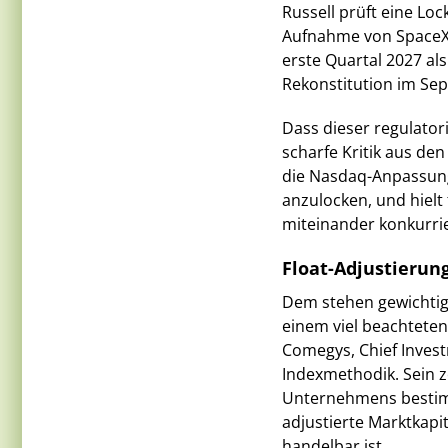
Russell prüft eine Lo
Aufnahme von SpaceX g
erste Quartal 2027 al
Rekonstitution im S
Dass dieser regulator
scharfe Kritik aus de
die Nasdaq-Anpassung
anzulocken, und hielt 
miteinander konkurrie
Float-Adjustierun
Dem stehen gewichtig
einem viel beachteten
Comegys, Chief Inves
Indexmethodik. Sein 
Unternehmens bestimm
adjustierte Marktkapit
handelbar ist.