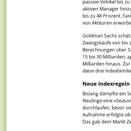
passive Vehikel bis z
aktiven Manager hinzu,
bis zu 48 Prozent. Fa
von Akteuren erworben
Goldman Sachs schätz
Zwangskäufe von bis z
Berechnungen über S
15 bis 30 Milliarden; 
Milliarden hinaus. Zur
diese drei Indexfamil
Neue Indexregeln
Bislang dämpfte ein 
Neulinge eine «Seaso
durchlaufen, bevor si
Aufnahme erfolgte übl
Das gab dem Markt Zei