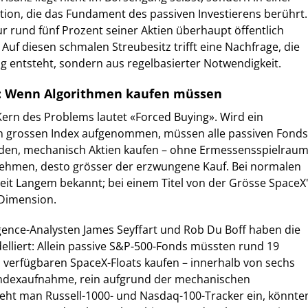
tion, die das Fundament des passiven Investierens berührt.
r rund fünf Prozent seiner Aktien überhaupt öffentlich
Auf diesen schmalen Streubesitz trifft eine Nachfrage, die
 entsteht, sondern aus regelbasierter Notwendigkeit.
: Wenn Algorithmen kaufen müssen
ern des Problems lautet «Forced Buying». Wird ein
 grossen Index aufgenommen, müssen alle passiven Fonds
ilden, mechanisch Aktien kaufen – ohne Ermessensspielraum
nehmen, desto grösser der erzwungene Kauf. Bei normalen
 seit Langem bekannt; bei einem Titel von der Grösse SpaceX
 Dimension.
gence-Analysten James Seyffart und Rob Du Boff haben die
liert: Allein passive S&P-500-Fonds müssten rund 19
h verfügbaren SpaceX-Floats kaufen – innerhalb von sechs
ndexaufnahme, rein aufgrund der mechanischen
eht man Russell-1000- und Nasdaq-100-Tracker ein, könnte