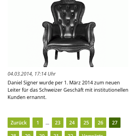
04.03.2014, 17:14 Uhr
Daniel Signer wurde per 1. März 2014 zum neuen
Leiter für das Schweizer Geschäft mit institutionellen
Kunden ernannt.
Zurück
1
…
23
24
25
26
27
28
29
30
31
32
Vorwärts