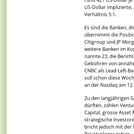
rund 421 US-Dollar je
US-Dollar implizierte;
Verhältnis 5:1.
Es sind die Banken, d
übernimmt die Positio
Citigroup und JP Morg
weitere Banken im Kon
nannte 23; die Berich
Gebühren von annäher
CNBC als Lead-Left-B
soll schon diese Woche
an der Nasdaq am 12. 
Zu den langjährigen G
dürften, zählen Ventu
Capital, grosse Asset 
strategische Investor
bricht jedoch mit der 