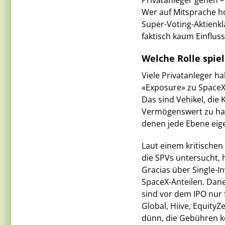
Privatanleger gehen – 
Wer auf Mitsprache ho
Super-Voting-Aktienk
faktisch kaum Einflus
Welche Rolle spiel
Viele Privatanleger h
«Exposure» zu SpaceX 
Das sind Vehikel, die
Vermögenswert zu halt
denen jede Ebene eig
Laut einem kritischen
die SPVs untersucht, h
Gracias über Single-I
SpaceX-Anteilen. Dane
sind vor dem IPO nur 
Global, Hiive, EquityZ
dünn, die Gebühren k