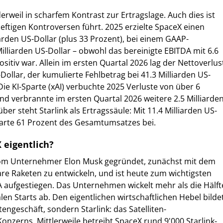
erweil in scharfem Kontrast zur Ertragslage. Auch dies ist
eftigen Kontroversen führt. 2025 erzielte SpaceX einen
arden US-Dollar (plus 33 Prozent), bei einem GAAP-
Milliarden US-Dollar – obwohl das bereinigte EBITDA mit 6.6
ositiv war. Allein im ersten Quartal 2026 lag der Nettoverlus
-Dollar, der kumulierte Fehlbetrag bei 41.3 Milliarden US-
Die KI-Sparte (xAI) verbuchte 2025 Verluste von über 6
und verbrannte im ersten Quartal 2026 weitere 2.5 Milliarde
r steht Starlink als Ertragssäule: Mit 11.4 Milliarden US-
parte 61 Prozent des Gesamtumsatzes bei.
 eigentlich?
om Unternehmer Elon Musk gegründet, zunächst mit dem
re Raketen zu entwickeln, und ist heute zum wichtigsten
 aufgestiegen. Das Unternehmen wickelt mehr als die Hälft
alen Starts ab. Den eigentlichen wirtschaftlichen Hebel bilde
engeschäft, sondern Starlink: das Satelliten-
onzerns. Mittlerweile betreibt SpaceX rund 9'000 Starlink-