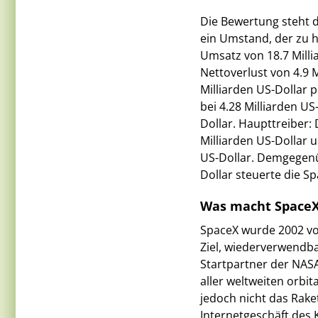
Die Bewertung steht d
ein Umstand, der zu h
Umsatz von 18.7 Milli
Nettoverlust von 4.9 
Milliarden US-Dollar p
bei 4.28 Milliarden US
Dollar. Haupttreiber: 
Milliarden US-Dollar 
US-Dollar. Demgegenübe
Dollar steuerte die S
Was macht SpaceX
SpaceX wurde 2002 v
Ziel, wiederverwendba
Startpartner der NASA
aller weltweiten orbit
jedoch nicht das Raket
Internetgeschäft des K