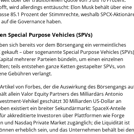
weit über der traditionellen Quote von 5 bis 10 Prozent.
fft, wird allerdings enttäuscht: Elon Musk behält über eine
lasse 85.1 Prozent der Stimmrechte, weshalb SPCX-Aktionär
s auf die Governance haben.
en Special Purpose Vehicles (SPVs)
aben sich bereits vor dem Börsengang ein vermeintliches
gekauft – über sogenannte Special Purpose Vehicles (SPVs)
 Kapital mehrerer Parteien bündeln, um einen einzelnen
en; teils entstehen ganze Ketten gestapelter SPVs, von
ene Gebühren verlangt.
 Artikel von Forbes, der die Auswirkung des Börsengangs au
ält allein Valor Equity Partners des Milliardärs Antonio
nvestment-Vehikel geschätzt 30 Milliarden US-Dollar an
ben existiert ein breiter Sekundärmarkt: SpaceX-Anteile
für akkreditierte Investoren über Plattformen wie Forge
en und Nasdaq Private Market zugänglich; die Liquidität ist
önnen erheblich sein, und das Unternehmen behält bei de