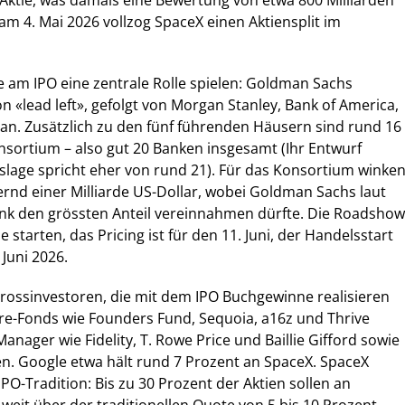
 Aktie, was damals eine Bewertung von etwa 800 Milliarden
 am 4. Mai 2026 vollzog SpaceX einen Aktiensplit im
ie am IPO eine zentrale Rolle spielen: Goldman Sachs
n «lead left», gefolgt von Morgan Stanley, Bank of America,
an. Zusätzlich zu den fünf führenden Häusern sind rund 16
sortium – also gut 20 Banken insgesamt (Ihr Entwurf
tslage spricht eher von rund 21). Für das Konsortium winke
nd einer Milliarde US-Dollar, wobei Goldman Sachs laut
ank den grössten Anteil vereinnahmen dürfte. Die Roadshow
 starten, das Pricing ist für den 11. Juni, der Handelsstart
Juni 2026.
rossinvestoren, die mit dem IPO Buchgewinne realisieren
re-Fonds wie Founders Fund, Sequoia, a16z und Thrive
Manager wie Fidelity, T. Rowe Price und Baillie Gifford sowie
en. Google etwa hält rund 7 Prozent an SpaceX. SpaceX
IPO-Tradition: Bis zu 30 Prozent der Aktien sollen an