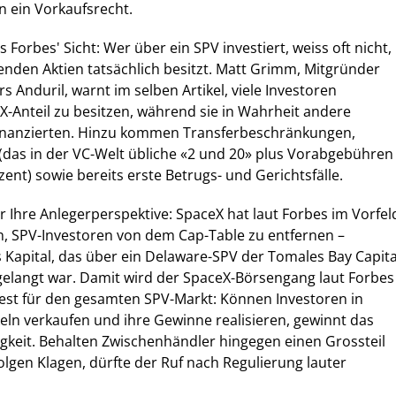
 ein Vorkaufsrecht.
s Forbes' Sicht: Wer über ein SPV investiert, weiss oft nicht,
enden Aktien tatsächlich besitzt. Matt Grimm, Mitgründer
 Anduril, warnt im selben Artikel, viele Investoren
X-Anteil zu besitzen, während sie in Wahrheit andere
inanzierten. Hinzu kommen Transferbeschränkungen,
(das in der VC-Welt übliche «2 und 20» plus Vorabgebühren
ozent) sowie bereits erste Betrugs- und Gerichtsfälle.
r Ihre Anlegerperspektive: SpaceX hat laut Forbes im Vorfel
n, SPV-Investoren von dem Cap-Table zu entfernen –
 Kapital, das über ein Delaware-SPV der Tomales Bay Capita
elangt war. Damit wird der SpaceX-Börsengang laut Forbes
est für den gesamten SPV-Markt: Können Investoren in
eln verkaufen und ihre Gewinne realisieren, gewinnt das
gkeit. Behalten Zwischenhändler hingegen einen Grossteil
olgen Klagen, dürfte der Ruf nach Regulierung lauter