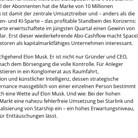
ahl der Abonnenten hat die Marke von 10 Millionen
k ist damit der zentrale Umsatztreiber und – anders als die
ten- und KI-Sparte – das profitable Standbein des Konzerns:
arte erwirtschaftete im jüngsten Quartal einen Gewinn von
llar. Erst dieser wiederkehrende Abo-Cashflow macht Space
nvestoren als kapitalmarktfähiges Unternehmen interessant.
chgehend Elon Musk. Er ist nicht nur Gründer und CEO,
ach dem Börsengang die volle Kontrolle. Für Anleger
estieren in ein Konglomerat aus Raumfahrt,
on und künstlicher Intelligenz, dessen strategische
rnance massgeblich von einer einzelnen Person bestimmt
uch eine Wette auf Elon Musk. Und wie: Bei der hohen
Markt eine nahezu fehlerfreie Umsetzung bei Starlink und
lisierung von Starship ein – ein hohes Erwartungsniveau,
ür Enttäuschungen lässt.