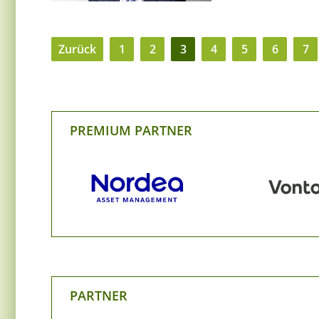
Zurück
1
2
3
4
5
6
7
PREMIUM PARTNER
PARTNER