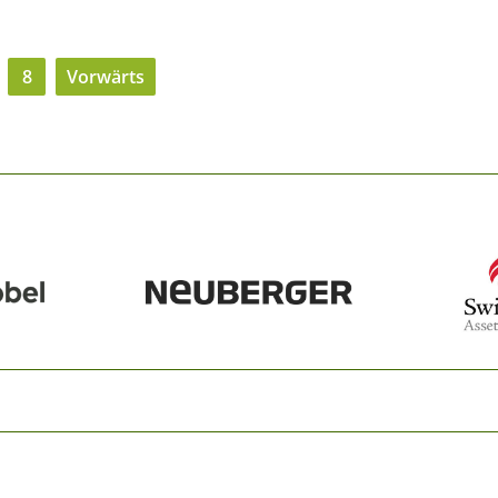
8
Vorwärts