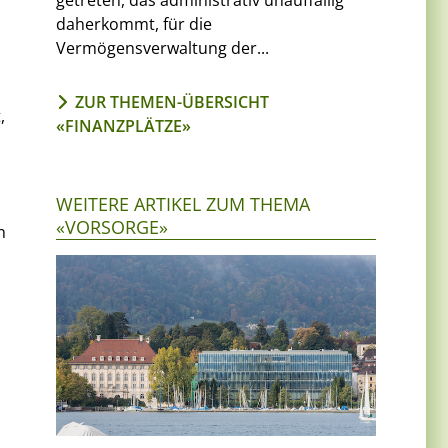
getreten, das administrativ unauffällig
daherkommt, für die
Vermögensverwaltung der...
ZUR THEMEN-ÜBERSICHT
,
«FINANZPLÄTZE»
WEITERE ARTIKEL ZUM THEMA
«VORSORGE»
h