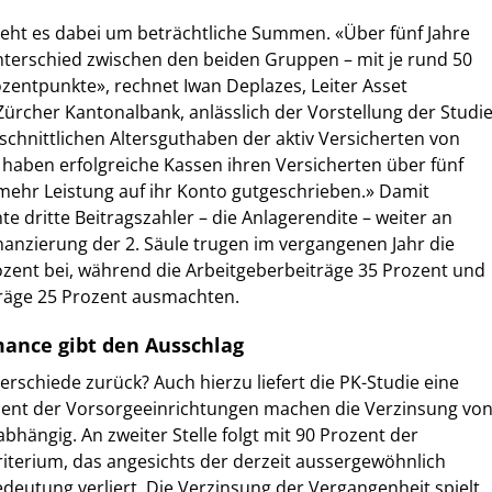
geht es dabei um beträchtliche Summen. «Über fünf Jahre
nterschied zwischen den beiden Gruppen – mit je rund 50
zentpunkte», rechnet Iwan Deplazes, Leiter Asset
rcher Kantonalbank, anlässlich der Vorstellung der Studi
schnittlichen Altersguthaben der aktiv Versicherten von
haben erfolgreiche Kassen ihren Versicherten über fünf
mehr Leistung auf ihr Konto gutgeschrieben.» Damit
e dritte Beitragszahler – die Anlagerendite – weiter an
nanzierung der 2. Säule trugen im vergangenen Jahr die
zent bei, während die Arbeitgeberbeiträge 35 Prozent und
räge 25 Prozent ausmachten.
ance gibt den Ausschlag
rschiede zurück? Auch hierzu liefert die PK-Studie eine
ozent der Vorsorgeeinrichtungen machen die Verzinsung vo
abhängig. An zweiter Stelle folgt mit 90 Prozent der
iterium, das angesichts der derzeit aussergewöhnlich
eutung verliert. Die Verzinsung der Vergangenheit spielt