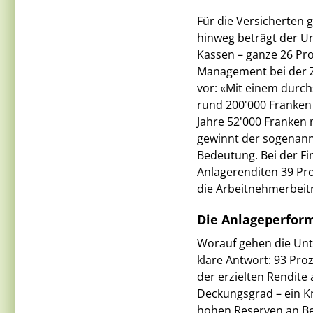
Für die Versicherten 
hinweg beträgt der U
Kassen – ganze 26 Pro
Management bei der Zü
vor: «Mit einem durch
rund 200'000 Franken 
Jahre 52'000 Franken 
gewinnt der sogenannt
Bedeutung. Bei der Fi
Anlagerenditen 39 Pro
die Arbeitnehmerbeit
Die Anlageperform
Worauf gehen die Unte
klare Antwort: 93 Pr
der erzielten Rendite 
Deckungsgrad – ein Kr
hohen Reserven an Bed