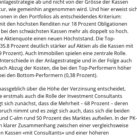
Anlagestrategie ab und nicht von der Grösse der Kassen
tur, wie gemeinhin angenommen wird. Und hier erweist sic
ionen in den Portfolios als entscheidendes Kriterium:
it den höchsten Renditen nur 18 Prozent Obligationen
eil bei den schwächsten Kassen mehr als doppelt so hoch.
ie Aktienquote einen neuen Höchststand. Die Top-
5.8 Prozent deutlich stärker auf Aktien als die Kassen mit
9 Prozent). Auch Immobilien spielen eine zentrale Rolle.
Unterschiede in der Anlagestrategie und in der Folge auch
nach Abzug der Kosten, die bei den Top-Performern höher
s bei den Bottom-Performern (0,38 Prozent).
ssgeblich über die Höhe der Verzinsung entscheidet,
e erstmals auch die Rolle der Investment Consultants
gt sich zunächst, dass die Mehrheit – 68 Prozent – deren
pruch nimmt und es zeigt sich auch, dass sich die beiden
und C-alm rund 50 Prozent des Marktes aufteilen. In der PK-
in klarer Zusammenhang zwischen einer vergleichsweise
on Kassen «mit Consultants» und einer höheren