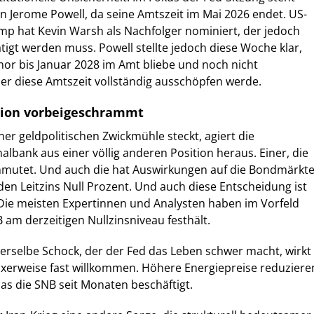
n Jerome Powell, da seine Amtszeit im Mai 2026 endet. US-
mp hat Kevin Warsh als Nachfolger nominiert, der jedoch
igt werden muss. Powell stellte jedoch diese Woche klar,
nor bis Januar 2028 im Amt bliebe und noch nicht
er diese Amtszeit vollständig ausschöpfen werde.
tion vorbeigeschrammt
ner geldpolitischen Zwickmühle steckt, agiert die
albank aus einer völlig anderen Position heraus. Einer, die
nmutet. Und auch die hat Auswirkungen auf die Bondmärkte
den Leitzins Null Prozent. Und auch diese Entscheidung ist
Die meisten Expertinnen und Analysten haben im Vorfeld
 am derzeitigen Nullzinsniveau festhält.
derselbe Schock, der der Fed das Leben schwer macht, wirkt
oxerweise fast willkommen. Höhere Energiepreise reduziere
das die SNB seit Monaten beschäftigt.