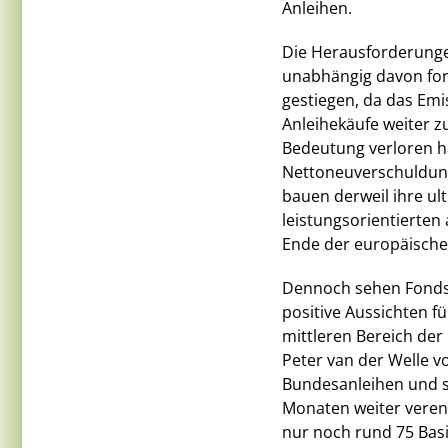
Anleihen.
Die Herausforderunge
unabhängig davon fort
gestiegen, da das Em
Anleihekäufe weiter z
Bedeutung verloren ha
Nettoneuverschuldung
bauen derweil ihre ult
leistungsorientierten
Ende der europäische
Dennoch sehen Fonds
positive Aussichten f
mittleren Bereich der
Peter van der Welle 
Bundesanleihen und s
Monaten weiter vereng
nur noch rund 75 Bas