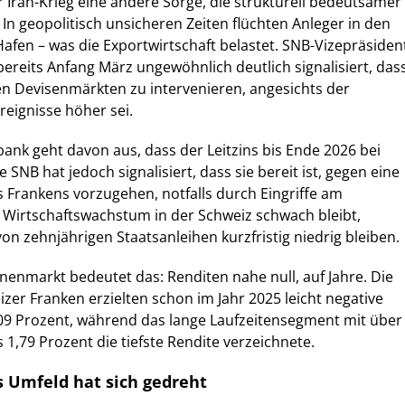
r Iran-Krieg eine andere Sorge, die strukturell bedeutsamer
. In geopolitisch unsicheren Zeiten flüchten Anleger in den
Hafen – was die Exportwirtschaft belastet. SNB-Vizepräsiden
bereits Anfang März ungewöhnlich deutlich signalisiert, das
den Devisenmärkten zu intervenieren, angesichts der
reignisse höher sei.
ank geht davon aus, dass der Leitzins bis Ende 2026 bei
e SNB hat jedoch signalisiert, dass sie bereit ist, gegen eine
 Frankens vorzugehen, notfalls durch Eingriffe am
 Wirtschaftswachstum in der Schweiz schwach bleibt,
on zehnjährigen Staatsanleihen kurzfristig niedrig bleiben.
nenmarkt bedeutet das: Renditen nahe null, auf Jahre. Die
izer Franken erzielten schon im Jahr 2025 leicht negative
,09 Prozent, während das lange Laufzeitensegment mit über
 1,79 Prozent die tiefste Rendite verzeichnete.
s Umfeld hat sich gedreht