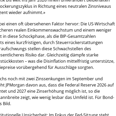
itik bis weit ins Jahr 2026 hinein unverändert beibehalten
 Lockerungszyklus in Richtung eines neutralen Zinsniveaus
zent wieder aufnimmt.»
ei einen oft übersehenen Faktor hervor: Die US-Wirtschaft
ächeren realen Einkommenswachstum und einem weniger
 in diese Schockphase, als die BIP-Gesamtzahlen
ts eines kurzfristigen, durch Steuerrückerstattungen
raufschwungs stellen diese Schwachstellen des
sentlicheres Risiko dar. Gleichzeitig dämpfe starke
stückkosten – was die Disinflation mittelfristig unterstütze,
iepreise vorübergehend für Ausschläge sorgten.
hs noch mit zwei Zinssenkungen im September und
ht JPMorgan davon aus, dass die Federal Reserve 2026 auf
tet und 2027 eine Zinserhöhung möglich ist, so die
annbreite zeigt, wie wenig lesbar das Umfeld ist. Für Bond-
 Bild.
itutionelle Unsicherheit: Im Fokus der Fed-Sitzung steht