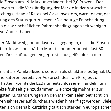
die Zinsen am 19. März unverändert bei 2,0 Prozent. Der
erwartet – die Verständigung der Märkte in der Vorwoche
tchings, Head of Rates bei Aviva Investors, warnt davor, das
tung des Status quo zu lesen: «Die heutige Entscheidung
sich die wirtschaftlichen Rahmenbedingungen seit wenigen
verändert haben.»
der Markt weitgehend davon ausgegangen, dass die Zinsen
ben. Inzwischen hätten Marktteilnehmer bereits fast 50
ren Zinserhöhungen eingepreist – ausgelöst durch den
icht als Panikreflexion, sondern als strukturelles Signal: D
ndikatoren bereits vor Ausbruch des Iran-Krieges zu
hätten, könnte die EZB nun entschlossener handeln, um
ekte frühzeitig einzudämmen. Gleichzeitig mahnt er zur
ngsten Kursänderungen an den Märkten seien beträchtlich
en Jahresverlauf durchaus wieder hinterfragt werden. Viel
ten sich deshalb kurzfristig taktisch stärker in europäische