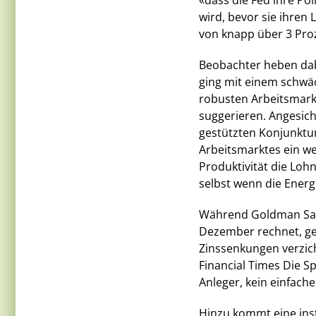
«dass die Fed ihre Pol
wird, bevor sie ihren
von knapp über 3 Pro
Beobachter heben dab
ging mit einem schw
robusten Arbeitsmarkt
suggerieren. Angesich
gestützten Konjunktu
Arbeitsmarktes ein we
Produktivität die Lohn
selbst wenn die Energ
Während Goldman Sac
Dezember rechnet, ge
Zinssenkungen verzich
Financial Times Die Sp
Anleger, kein einfaches
Hinzu kommt eine inst