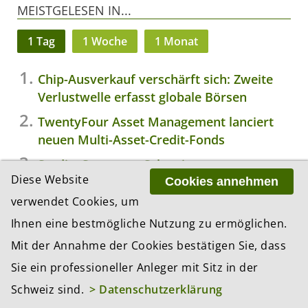
MEISTGELESEN IN...
1 Tag
1 Woche
1 Monat
Chip-Ausverkauf verschärft sich: Zweite
Verlustwelle erfasst globale Börsen
TwentyFour Asset Management lanciert
neuen Multi-Asset-Credit-Fonds
Studie: So nutzen Schweizer
Diese Website
Vermögensverwalter KI
Cookies annehmen
verwendet Cookies, um
Fed schickt Anleihenrenditen auf 19-
Ihnen eine bestmögliche Nutzung zu ermöglichen.
Jahres-Hoch – was das für Schweizer
Investoren bedeutet
Mit der Annahme der Cookies bestätigen Sie, dass
Candriam: Knappheit ist das neue Normal
Sie ein professioneller Anleger mit Sitz in der
– und die meisten Portfolios sind nicht
Schweiz sind.
> Datenschutzerklärung
darauf vorbereitet