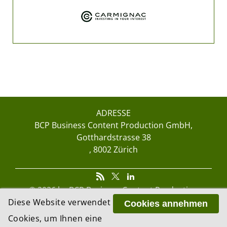
ADRESSE
BCP Business Content Production GmbH
Gotthardstrasse 38
8002 Zürich
© 2026 by BCP Business Content Production
GmbH, Zürich – Switzerland
Diese Website verwendet
Cookies annehmen
Website by
update AG
, Zurich
Cookies, um Ihnen eine