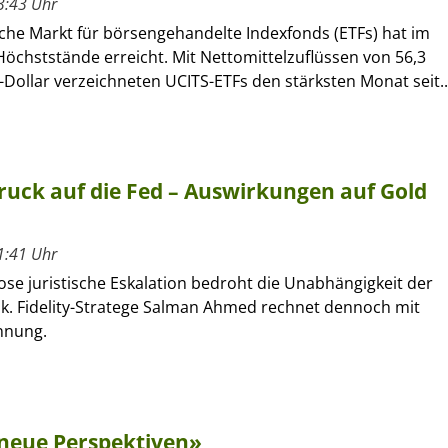
3:43 Uhr
che Markt für börsengehandelte Indexfonds (ETFs) hat im
öchststände erreicht. Mit Nettomittelzuflüssen von 56,3
-Dollar verzeichneten UCITS-ETFs den stärksten Monat seit..
uck auf die Fed – Auswirkungen auf Gold
1:41 Uhr
lose juristische Eskalation bedroht die Unabhängigkeit der
. Fidelity-Stratege Salman Ahmed rechnet dennoch mit
nnung.
 neue Perspektiven»