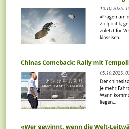
10.10.2025, 1
«Fragen um d
Zollpolitik, 
zuletzt für V
klassisch...
Chinas Comeback: Rally mit Tempol
05.10.2025, 0
Der chinesis
Je mehr Fahrt
Wann kommt d
liegen...
«Wer gewinnt, wenn die Welt-Leitwä