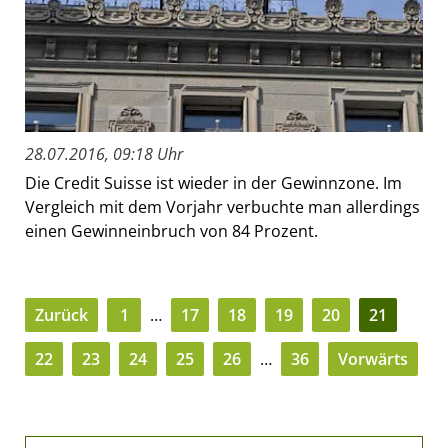
28.07.2016, 09:18 Uhr
Die Credit Suisse ist wieder in der Gewinnzone. Im
Vergleich mit dem Vorjahr verbuchte man allerdings
einen Gewinneinbruch von 84 Prozent.
Zurück
1
…
17
18
19
20
21
22
23
24
25
26
…
36
Vorwärts