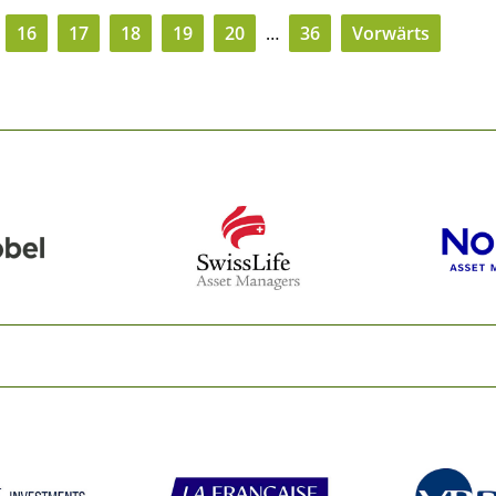
16
17
18
19
20
…
36
Vorwärts