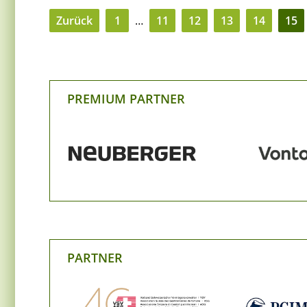
Zurück
1
…
11
12
13
14
15
PREMIUM PARTNER
PARTNER