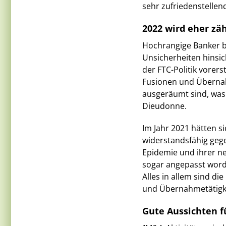
sehr zufriedenstellen
2022 wird eher zä
Hochrangige Banker b
Unsicherheiten hinsi
der FTC-Politik vorers
Fusionen und Übernah
ausgeräumt sind, was v
Dieudonne.
Im Jahr 2021 hätten s
widerstandsfähig geg
Epidemie und ihrer n
sogar angepasst word
Alles in allem sind di
und Übernahmetätigk
Gute Aussichten fü