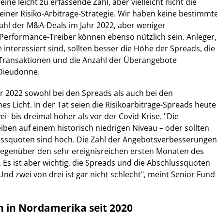
eine leicht zu erfassende Zahl, aber vielleicht nicht die
 einer Risiko-Arbitrage-Strategie. Wir haben keine bestimmt
ahl der M&A-Deals im Jahr 2022, aber weniger
 Performance-Treiber können ebenso nützlich sein. Anleger,
e interessiert sind, sollten besser die Höhe der Spreads, die
 Transaktionen und die Anzahl der Überangebote
 Dieudonne.
r 2022 sowohl bei den Spreads als auch bei den
s Licht. In der Tat seien die Risikoarbitrage-Spreads heute
ei- bis dreimal höher als vor der Covid-Krise. "Die
iben auf einem historisch niedrigen Niveau – oder sollten
lussquoten sind hoch. Die Zahl der Angebotsverbesserungen
 gegenüber den sehr ereignisreichen ersten Monaten des
 Es ist aber wichtig, die Spreads und die Abschlussquoten
nd zwei von drei ist gar nicht schlecht", meint Senior Fund
 in Nordamerika seit 2020