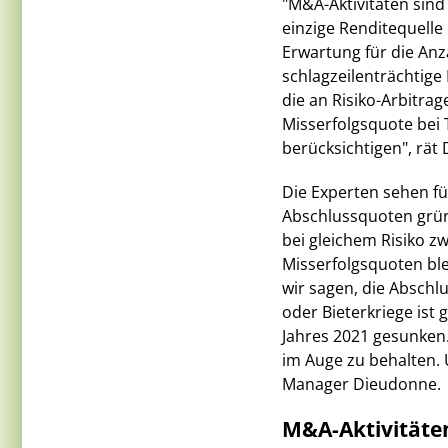
"M&A-Aktivitäten sind 
einzige Renditequelle
Erwartung für die Anz
schlagzeilenträchtige
die an Risiko-Arbitrag
Misserfolgsquote bei
berücksichtigen", rät
Die Experten sehen fü
Abschlussquoten grüne
bei gleichem Risiko zw
Misserfolgsquoten ble
wir sagen, die Absch
oder Bieterkriege ist
Jahres 2021 gesunken.
im Auge zu behalten. U
Manager Dieudonne.
M&A-Aktivitäten