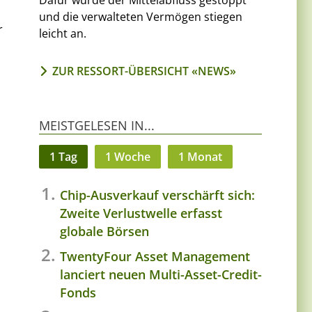
Dafür wurde der Mittelabfluss gestoppt
und die verwalteten Vermögen stiegen
r
leicht an.
ZUR RESSORT-ÜBERSICHT «NEWS»
MEISTGELESEN IN...
1 Tag
1 Woche
1 Monat
Chip-Ausverkauf verschärft sich:
Zweite Verlustwelle erfasst
globale Börsen
TwentyFour Asset Management
lanciert neuen Multi-Asset-Credit-
Fonds