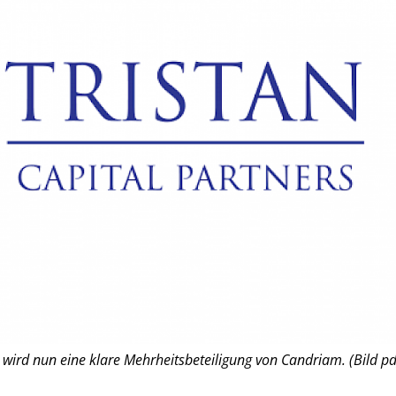
 wird nun eine klare Mehrheitsbeteiligung von Candriam. (Bild pd