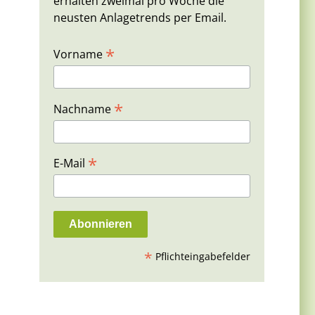
erhalten zweimal pro Woche die
neusten Anlagetrends per Email.
*
Vorname
*
Nachname
*
E-Mail
*
Pflichteingabefelder