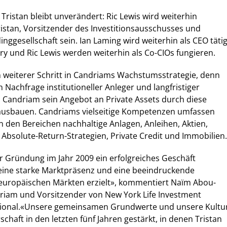
Tristan bleibt unverändert: Ric Lewis wird weiterhin
ristan, Vorsitzender des Investitionsausschusses und
nggesellschaft sein. Ian Laming wird weiterhin als CEO täti
y und Ric Lewis werden weiterhin als Co-CIOs fungieren.
in weiterer Schritt in Candriams Wachstumsstrategie, denn
 Nachfrage institutioneller Anleger und langfristiger
 Candriam sein Angebot an Private Assets durch diese
 ausbauen. Candriams vielseitige Kompetenzen umfassen
 den Bereichen nachhaltige Anlagen, Anleihen, Aktien,
Absolute-Return-Strategien, Private Credit und Immobilien.
ner Gründung im Jahr 2009 ein erfolgreiches Geschäft
eine starke Marktpräsenz und eine beeindruckende
 europäischen Märkten erzielt», kommentiert Naïm Abou-
riam und Vorsitzender von New York Life Investment
ional.«Unsere gemeinsamen Grundwerte und unsere Kultu
chaft in den letzten fünf Jahren gestärkt, in denen Tristan