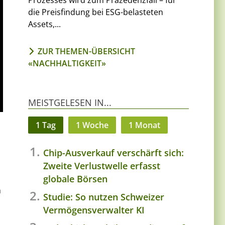
Prozesses wird zum Präzedenzfall – für
die Preisfindung bei ESG-belasteten
Assets,...
ZUR THEMEN-ÜBERSICHT
«NACHHALTIGKEIT»
MEISTGELESEN IN...
1 Tag
1 Woche
1 Monat
Chip-Ausverkauf verschärft sich:
Zweite Verlustwelle erfasst
globale Börsen
h
Studie: So nutzen Schweizer
Vermögensverwalter KI