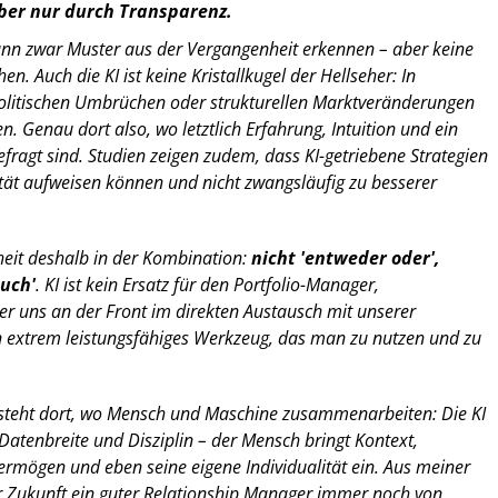
ber nur durch Transparenz.
kann zwar Muster aus der Vergangenheit erkennen – aber keine
n. Auch die KI ist keine Kristallkugel der Hellseher: In
politischen Umbrüchen oder strukturellen Marktveränderungen
en. Genau dort also, wo letztlich Erfahrung, Intuition und ein
fragt sind. Studien zeigen zudem, dass KI-getriebene Strategien
lität aufweisen können und nicht zwangsläufig zu besserer
heit deshalb in der Kombination:
nicht 'entweder oder',
auch'
. KI ist kein Ersatz für den Portfolio-Manager,
r uns an der Front im direkten Austausch mit unserer
n extrem leistungsfähiges Werkzeug, das man zu nutzen und zu
teht dort, wo Mensch und Maschine zusammenarbeiten: Die KI
 Datenbreite und Disziplin – der Mensch bringt Kontext,
ermögen und eben seine eigene Individualität ein. Aus meiner
er Zukunft ein guter Relationship Manager immer noch von