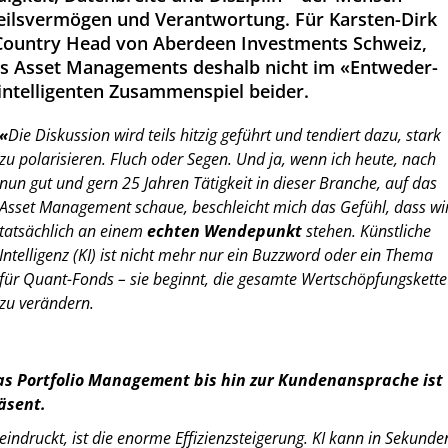
teilsvermögen und Verantwortung. Für Karsten-Dirk
 Country Head von Aberdeen Investments Schweiz,
des Asset Managements deshalb nicht im «Entweder-
intelligenten Zusammenspiel beider.
«
Die Diskussion wird teils hitzig geführt und tendiert dazu, stark
zu polarisieren. Fluch oder Segen. Und ja, wenn ich heute, nach
nun gut und gern 25 Jahren Tätigkeit in dieser Branche, auf das
Asset Management schaue, beschleicht mich das Gefühl, dass wi
tatsächlich an einem
echten Wendepunkt
stehen. Künstliche
Intelligenz (KI) ist nicht mehr nur ein Buzzword oder ein Thema
für Quant-Fonds – sie beginnt, die gesamte Wertschöpfungskette
zu verändern.
s Portfolio Management bis hin zur Kundenansprache ist
äsent.
ndruckt, ist die enorme Effizienzsteigerung. KI kann in Sekunde