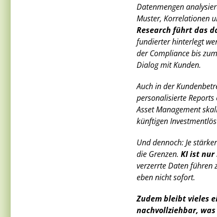
Datenmengen analysiere
Muster, Korrelationen u
Research führt das d
fundierter hinterlegt we
der Compliance bis zum R
Dialog mit Kunden.
Auch in der Kundenbetreu
personalisierte Reports
Asset Management skali
künftigen Investmentlö
Und dennoch: Je stärke
die Grenzen.
KI ist nu
verzerrte Daten führen 
eben nicht sofort.
Zudem bleibt vieles e
nachvollziehbar, was