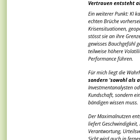
Vertrauen entsteht a
Ein weiterer Punkt: KI 
echten Brüche vorhersehe
Krisensituationen, geo
stösst sie an ihre Grenz
gewisses Bauchgefühl ge
teilweise höhere Volati
Performance führen.
Für mich liegt die Wahr
sondern 'sowohl als 
Investmentanalysten ode
Kundschaft, sondern ei
bändigen wissen muss.
Der Maximalnutzen ents
liefert Geschwindigkeit,
Verantwortung, Urteilsv
Sicht wird auch in fern