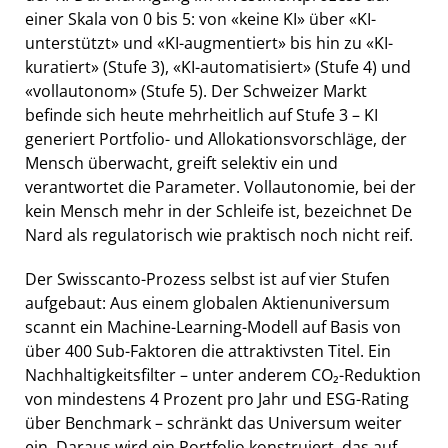
einer Skala von 0 bis 5: von «keine KI» über «KI-
unterstützt» und «KI-augmentiert» bis hin zu «KI-
kuratiert» (Stufe 3), «KI-automatisiert» (Stufe 4) und
«vollautonom» (Stufe 5). Der Schweizer Markt
befinde sich heute mehrheitlich auf Stufe 3 – KI
generiert Portfolio- und Allokationsvorschläge, der
Mensch überwacht, greift selektiv ein und
verantwortet die Parameter. Vollautonomie, bei der
kein Mensch mehr in der Schleife ist, bezeichnet De
Nard als regulatorisch wie praktisch noch nicht reif.
Der Swisscanto-Prozess selbst ist auf vier Stufen
aufgebaut: Aus einem globalen Aktienuniversum
scannt ein Machine-Learning-Modell auf Basis von
über 400 Sub-Faktoren die attraktivsten Titel. Ein
Nachhaltigkeitsfilter – unter anderem CO₂-Reduktion
von mindestens 4 Prozent pro Jahr und ESG-Rating
über Benchmark – schränkt das Universum weiter
ein. Daraus wird ein Portfolio konstruiert, das auf