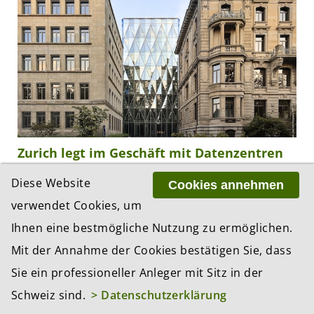
Zurich legt im Geschäft mit Datenzentren
und Vorsorgeprodukten kräftig zu
Diese Website
Cookies annehmen
06.08.2026, 08:09 Uhr
verwendet Cookies, um
Die Zurich-Gruppe ist im ersten Halbjahr erneut
gewachsen und hat mit den Ergebnissen die
Ihnen eine bestmögliche Nutzung zu ermöglichen.
Erwartungen klar übertroffen. Profitables Wachstum
Mit der Annahme der Cookies bestätigen Sie, dass
erreichte der Konzern einmal mehr in der Schaden-
Sie ein professioneller Anleger mit Sitz in der
und...
Schweiz sind.
> Datenschutzerklärung