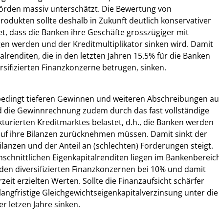
örden massiv unterschätzt. Die Bewertung von
produkten sollte deshalb in Zukunft deutlich konservativer
et, dass die Banken ihre Geschäfte grosszügiger mit
gen werden und der Kreditmultiplikator sinken wird. Damit
lrenditen, die in den letzten Jahren 15.5% für die Banken
ersifizierten Finanzkonzerne betrugen, sinken.
bedingt tieferen Gewinnen und weiteren Abschreibungen au
d die Gewinnrechnung zudem durch das fast vollständige
turierten Kreditmarktes belastet, d.h., die Banken werden
uf ihre Bilanzen zurücknehmen müssen. Damit sinkt der
ilanzen und der Anteil an (schlechten) Forderungen steigt.
chschnittlichen Eigenkapitalrenditen liegen im Bankenbereic
den diversifizierten Finanzkonzernen bei 10% und damit
zeit erzielten Werten. Sollte die Finanzaufsicht schärfer
 langfristige Gleichgewichtseigenkapitalverzinsung unter die
r letzen Jahre sinken.