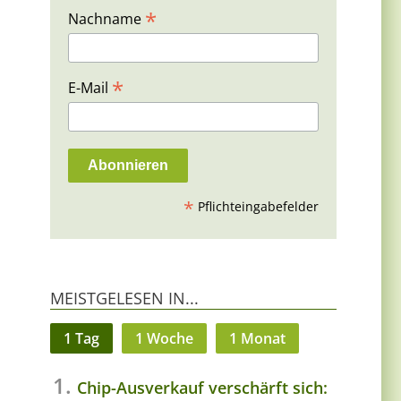
*
Nachname
*
E-Mail
*
Pflichteingabefelder
MEISTGELESEN IN...
1 Tag
1 Woche
1 Monat
Chip-Ausverkauf verschärft sich: