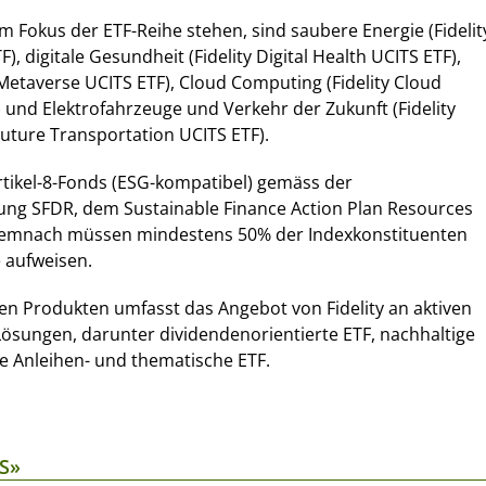
im Fokus der ETF-Reihe stehen, sind saubere Energie (Fidelit
), digitale Gesundheit (Fidelity Digital Health UCITS ETF),
Metaverse UCITS ETF), Cloud Computing (Fidelity Cloud
und Elektrofahrzeuge und Verkehr der Zukunft (Fidelity
Future Transportation UCITS ETF).
 Artikel-8-Fonds (ESG-kompatibel) gemäss der
ng SFDR, dem Sustainable Finance Action Plan Resources
t. Demnach müssen mindestens 50% der Indexkonstituenten
 aufweisen.
en Produkten umfasst das Angebot von Fidelity an aktiven
 Lösungen, darunter dividendenorientierte ETF, nachhaltige
ge Anleihen- und thematische ETF.
S»