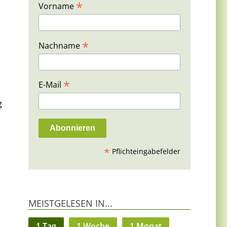
*
Vorname
*
Nachname
*
E-Mail
g
*
Pflichteingabefelder
MEISTGELESEN IN...
1 Tag
1 Woche
1 Monat