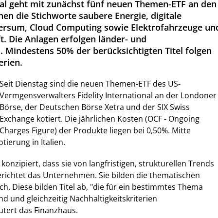
onal geht mit zunächst fünf neuen Themen-ETF an den
hen die Stichworte saubere Energie, digitale
ersum, Cloud Computing sowie Elektrofahrzeuge un
t. Die Anlagen erfolgen länder- und
. Mindestens 50% der berücksichtigten Titel folgen
erien.
Seit Dienstag sind die neuen Themen-ETF des US-
Vermgensverwalters Fidelity International an der Londoner
Börse, der Deutschen Börse Xetra und der SIX Swiss
Exchange kotiert. Die jährlichen Kosten (OCF - Ongoing
Charges Figure) der Produkte liegen bei 0,50%. Mitte
tierung in Italien.
konzipiert, dass sie von langfristigen, strukturellen Trends
erichtet das Unternehmen. Sie bilden die thematischen
ach. Diese bilden Titel ab, "die für ein bestimmtes Thema
d und gleichzeitig Nachhaltigkeitskriterien
äutert das Finanzhaus.