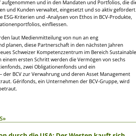
V aufgenommen und in den Mandaten und Portfolios, die di
en und Kunden verwaltet, eingesetzt und so aktiv gefördert
ie ESG-Kriterien und ‑Analysen von Ethos in BCV-Produkte,
tionenportfolios, einfliessen.
rden laut Medienmitteilung von nun an eng
 planen, diese Partnerschaft in den nächsten Jahren
neues Schweizer Kompetenzzentrum im Bereich Sustainabl
In einem ersten Schritt werden die Vermögen von sechs
tienfonds, zwei Obligationenfonds und ein
 – der BCV zur Verwahrung und deren Asset Management
traut. Gérifonds, ein Unternehmen der BCV-Gruppe, wird
betraut.
S»
on durch die USA: Der Westen kauft sich