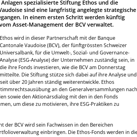
 Anlagen spezialisierte Stiftung Ethos und die
udoise sind eine langfristig angelegte strategische
egangen. In einem ersten Schritt werden künftig
 vom Asset-Management der BCV verwaltet.
Ethos wird in dieser Partnerschaft mit der Banque
Cantonale Vaudoise (BCV), der fünftgrössten Schweizer
Universalbank, für die Umwelt-, Sozial- und Governance-
Analyse (ESG-Analyse) der Unternehmen zuständig sein, in
die ihre Fonds investieren, wie die BCV am Donnerstag
mitteilte. Die Stiftung stütze sich dabei auf ihre Analyse und
seit über 20 Jahren ständig weiterentwickle. Ethos
Stimmrechtsausübung an den Generalversammlungen nac
nien sowie den Aktionärsdialog mit den in den Fonds
men, um diese zu motivieren, ihre ESG-Praktiken zu
 der BCV wird sein Fachwissen in den Bereichen
tfolioverwaltung einbringen. Die Ethos-Fonds werden in di