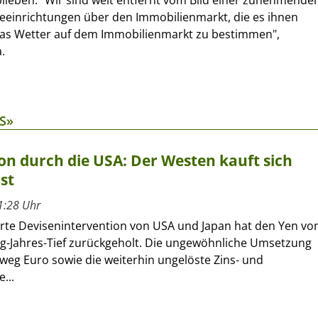
eblieben. "Wir sind weit entfernt vom Bild einer zunehmende
geeinrichtungen über den Immobilienmarkt, die es ihnen
as Wetter auf dem Immobilienmarkt zu bestimmen",
.
S»
on durch die USA: Der Westen kauft sich
st
1:28 Uhr
erte Devisenintervention von USA und Japan hat den Yen vo
ig-Jahres-Tief zurückgeholt. Die ungewöhnliche Umsetzung
eg Euro sowie die weiterhin ungelöste Zins- und
...