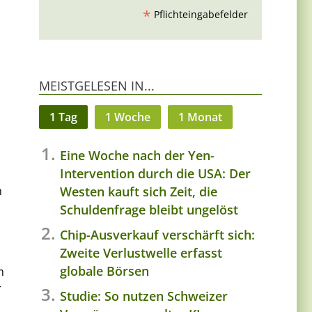
*
Pflichteingabefelder
MEISTGELESEN IN...
1 Tag
1 Woche
1 Monat
Eine Woche nach der Yen-
Intervention durch die USA: Der
Westen kauft sich Zeit, die
m
Schuldenfrage bleibt ungelöst
Chip-Ausverkauf verschärft sich:
Zweite Verlustwelle erfasst
globale Börsen
m
r
Studie: So nutzen Schweizer