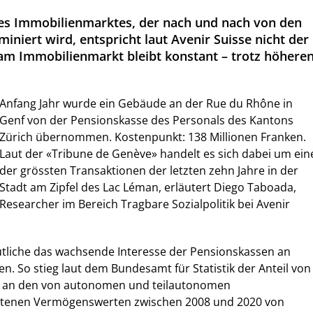
nes Immobilienmarktes, der nach und nach von den
niert wird, entspricht laut Avenir Suisse nicht der
l am Immobilienmarkt bleibt konstant – trotz höhere
Anfang Jahr wurde ein Gebäude an der Rue du Rhône in
Genf von der Pensionskasse des Personals des Kantons
Zürich übernommen. Kostenpunkt: 138 Millionen Franken.
Laut der «Tribune de Genève» handelt es sich dabei um ein
der grössten Transaktionen der letzten zehn Jahre in der
Stadt am Zipfel des Lac Léman, erläutert Diego Taboada,
Researcher im Bereich Tragbare Sozialpolitik bei Avenir
utliche das wachsende Interesse der Pensionskassen an
n. So stieg laut dem Bundesamt für Statistik der Anteil von
n an den von autonomen und teilautonomen
ltenen Vermögenswerten zwischen 2008 und 2020 von