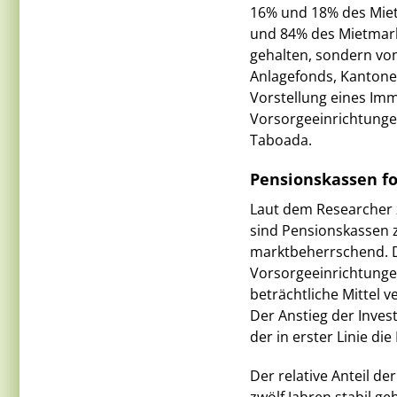
16% und 18% des Mie
und 84% des Mietmark
gehalten, sondern von
Anlagefonds, Kantone
Vorstellung eines Im
Vorsorgeeinrichtungen
Taboada.
Pensionskassen f
Laut dem Researcher z
sind Pensionskassen z
marktbeherrschend. D
Vorsorgeeinrichtungen
beträchtliche Mittel v
Der Anstieg der Inves
der in erster Linie d
Der relative Anteil d