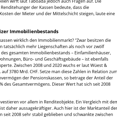
lien wirft laut Taboada jedoch auch Fragen auf. Die
r Renditehunger der Kassen bedeute, dass die
Kosten der Mieter und der Mittelschicht steigen, laute eine
izer Immobilienbestands
assen wirklich den Immobilienmarkt? "Zwar besitzen die
 tatsächlich mehr Liegenschaften als noch vor zwölf
t des gesamten Immobilienbestands – Einfamilienhäuser,
ohnungen, Büro- und Geschäftsgebäude – ist ebenfalls
Experte. Zwischen 2008 und 2020 wuchs er laut Wüest &
 auf 3780 Mrd. CHF. Setze man diese Zahlen in Relation zu
vermögen der Pensionskassen, so betrage der Anteil der
% des Gesamtvermögens. Dieser Wert hat sich seit 2008
vestieren vor allem in Renditeobjekte. Ein Vergleich mit de
ist daher aussagekräftiger. Auch hier ist der Marktanteil de
 seit 2008 sehr stabil geblieben und schwankte zwischen