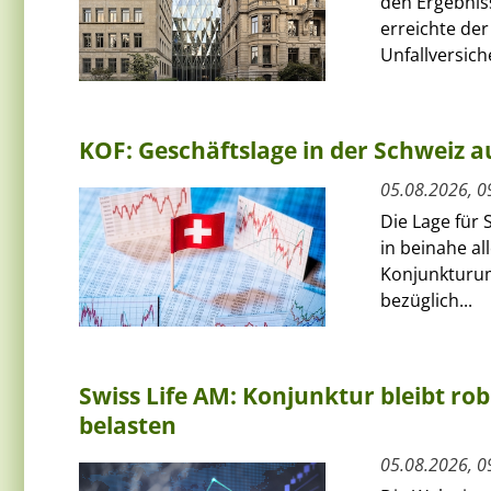
den Ergebnis
erreichte de
Unfallversich
KOF: Geschäftslage in der Schweiz au
05.08.2026, 0
Die Lage für 
in beinahe al
Konjunkturum
bezüglich...
Swiss Life AM: Konjunktur bleibt rob
belasten
05.08.2026, 0