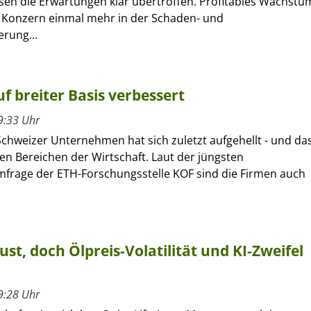
sen die Erwartungen klar übertroffen. Profitables Wachstu
r Konzern einmal mehr in der Schaden- und
erung...
f breiter Basis verbessert
9:33 Uhr
Schweizer Unternehmen hat sich zuletzt aufgehellt - und da
len Bereichen der Wirtschaft. Laut der jüngsten
frage der ETH-Forschungsstelle KOF sind die Firmen auch
ust, doch Ölpreis-Volatilität und KI-Zweifel
9:28 Uhr