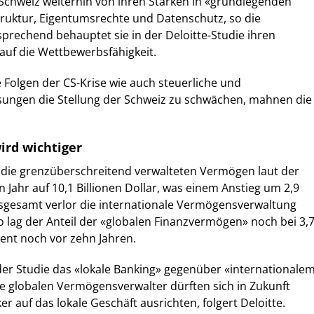
 Schweiz weiterhin von ihren Stärken in «grundlegenden
truktur, Eigentumsrechte und Datenschutz, so die
sprechend behauptet sie in der Deloitte-Studie ihren
 auf die Wettbewerbsfähigkeit.
e Folgen der CS-Krise wie auch steuerliche und
sungen die Stellung der Schweiz zu schwächen, mahnen die
ird wichtiger
h die grenzüberschreitend verwalteten Vermögen laut der
 Jahr auf 10,1 Billionen Dollar, was einem Anstieg um 2,9
nsgesamt verlor die internationale Vermögensverwaltung
 lag der Anteil der «globalen Finanzvermögen» noch bei 3,
ent noch vor zehn Jahren.
er Studie das «lokale Banking» gegenüber «internationale
ie globalen Vermögensverwalter dürften sich in Zukunft
er auf das lokale Geschäft ausrichten, folgert Deloitte.