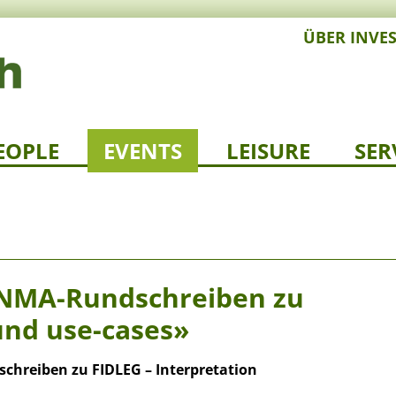
ÜBER INVE
EOPLE
EVENTS
LEISURE
SER
INMA-Rundschreiben zu
und use-cases»
hreiben zu FIDLEG – Interpretation