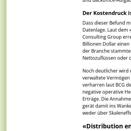
und Backoffice-Aufgab
Der Kostendruck is
Dass dieser Befund me
Datenlage. Laut dem 
Consulting Group err
Billionen Dollar ein
der Branche stammten
Nettozuflüssen oder o
Noch deutlicher wird 
verwaltete Vermögen 
verharren laut BCG de
negative operative He
Erträge. Die Annahme,
gerät damit ins Wanken
weder über Skaleneff
«Distribution e