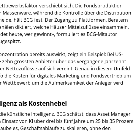
ttbewerbsfaktor verschiebt sich. Die Fondsproduktion
Massenware, während die Kontrolle über die Distribution
heide, hält BCG fest. Der Zugang zu Plattformen, Beratern
Kanälen diktiert, welche Häuser Mittelzuflüsse einsammeln.
idet heute, wer gewinnt», formuliert es BCG-Mitautor
gespitzt.
onzentration bereits auswirkt, zeigt ein Beispiel: Bei US-
e zehn grössten Anbieter über das vergangene Jahrzehnt
er Nettozuflüsse auf sich vereint. Genau in diesem Umfeld
nfo die Kosten für digitales Marketing und Fondsvertrieb um
der Wettbewerb um die Aufmerksamkeit der Anleger wird
ligenz als Kostenhebel
 die künstliche Intelligenz. BCG schätzt, dass Asset Manager
Einsatz von KI über drei bis fünf Jahre um 25 bis 35 Prozen
laube es, Geschäftsabläufe zu skalieren, ohne den