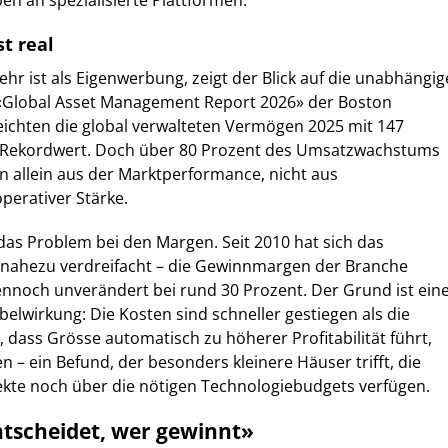
en an spezialisierte Plattformen.
t real
hr ist als Eigenwerbung, zeigt der Blick auf die unabhängig
«Global Asset Management Report 2026» der Boston
eichten die global verwalteten Vermögen 2025 mit 147
en Rekordwert. Doch über 80 Prozent des Umsatzwachstums
 allein aus der Marktperformance, nicht aus
perativer Stärke.
das Problem bei den Margen. Seit 2010 hat sich das
nahezu verdreifacht – die Gewinnmargen der Branche
nnoch unverändert bei rund 30 Prozent. Der Grund ist ein
belwirkung: Die Kosten sind schneller gestiegen als die
 dass Grösse automatisch zu höherer Profitabilität führt,
 – ein Befund, der besonders kleinere Häuser trifft, die
ekte noch über die nötigen Technologiebudgets verfügen.
ntscheidet, wer gewinnt»