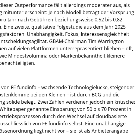
eser Outperformance fällt allerdings moderater aus, als
g mitunter erscheint: Je nach Modell beträgt der Vorsprung
 pro Jahr nach Gebühren beziehungsweise 0,52 bis 0,82
 Eine zweite, qualitative Folgestudie aus dem Jahr 2025
folgsfaktoren: Unabhängigkeit, Fokus, Interessensgleichheit
ntscheidungsagilität. GBAM-Chairman Tim Warrington
quen auf vielen Plattformen unterrepräsentiert blieben – oft,
n wie Mindestvolumina oder Markenbekanntheit kleinere
enachteiligten.
e von FE fundinfo – wachsende Technologielücke, steigender
ostenklemme bei den Kleinen – ist durch BCG und die
 solide belegt. Zwei Zahlen verdienen jedoch ein kritische
 Whitepaper genannte Einsparung von 50 bis 70 Prozent in
rtriebsprozessen durch den Wechsel auf cloudbasierte
sschliesslich von FE fundinfo selbst. Eine unabhängige
össenordnung liegt nicht vor – sie ist als Anbieterangabe