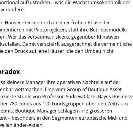
ortional aufzustocken – was die Wachstumsökonomik der
 verändere.
n Häuser stecken noch in einer frühen Phase der
mentieren mit Pilotprojekten, statt ihre Betriebsmodelle
. Wer das versäume, riskiere, gegenüber KI-nativen
zufallen. Damit verschärft ausgerechnet die vermeintliche
ie den Druck auf jene Häuser, die den Umbau nicht
aradox
ss kleinere Manager ihre operativen Nachteile auf der
fenbar wettmachen. Eine vom Group of Boutique Asset
nzierte Studie von Professor Andrew Clare (Bayes Business
über 780 Fonds aus 120 Fondsgruppen über den Zeitraum
gebnis: Boutique-Manager schlagen ihre grösseren
ent – besonders in den Segmenten europäische Mid- und
ellenländer-Aktien.