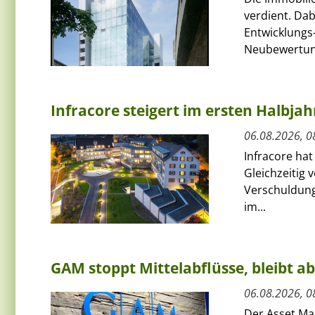
verdient. Da
Entwicklungs-
Neubewertun
Infracore steigert im ersten Halbja
06.08.2026, 0
Infracore hat
Gleichzeitig 
Verschuldung
im...
GAM stoppt Mittelabflüsse, bleibt a
06.08.2026, 0
Der Asset Ma