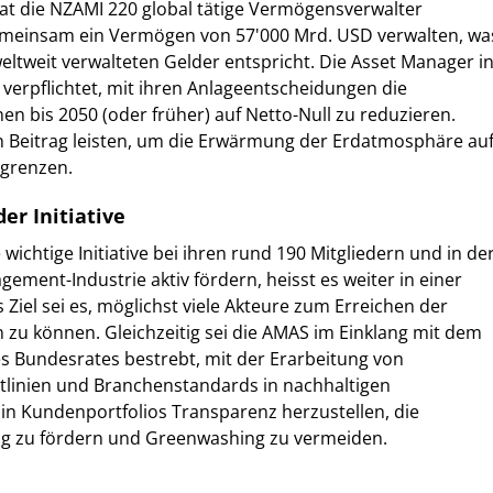
at die NZAMI 220 global tätige Vermögensverwalter
meinsam ein Vermögen von 57'000 Mrd. USD verwalten, wa
weltweit verwalteten Gelder entspricht. Die Asset Manager i
verpflichtet, mit ihren Anlageentscheidungen die
n bis 2050 (oder früher) auf Netto-Null zu reduzieren.
n Beitrag leisten, um die Erwärmung der Erdatmosphäre au
egrenzen.
er Initiative
ichtige Initiative bei ihren rund 190 Mitgliedern und in de
ement-Industrie aktiv fördern, heisst es weiter in einer
Ziel sei es, möglichst viele Akteure zum Erreichen der
en zu können. Gleichzeitig sei die AMAS im Einklang mit dem
s Bundesrates bestrebt, mit der Erarbeitung von
htlinien und Branchenstandards in nachhaltigen
in Kundenportfolios Transparenz herzustellen, die
ng zu fördern und Greenwashing zu vermeiden.