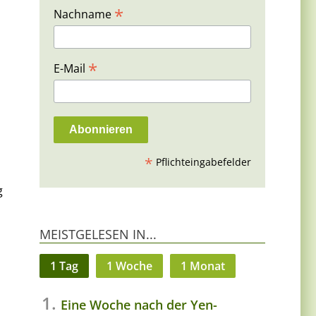
*
Nachname
*
E-Mail
*
Pflichteingabefelder
g
MEISTGELESEN IN...
1 Tag
1 Woche
1 Monat
Eine Woche nach der Yen-