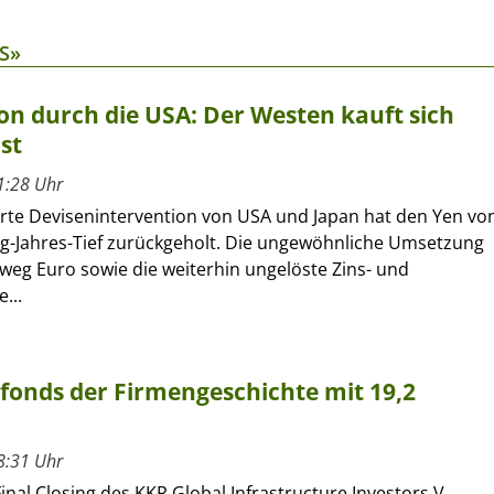
S»
on durch die USA: Der Westen kauft sich
st
1:28 Uhr
erte Devisenintervention von USA und Japan hat den Yen vo
ig-Jahres-Tief zurückgeholt. Die ungewöhnliche Umsetzung
eg Euro sowie die weiterhin ungelöste Zins- und
...
rfonds der Firmengeschichte mit 19,2
8:31 Uhr
inal Closing des KKR Global Infrastructure Investors V