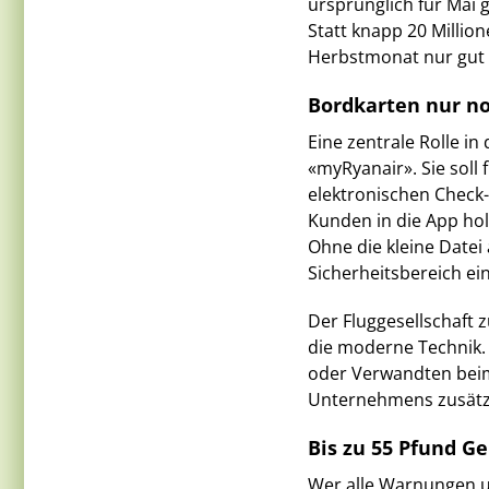
ursprünglich für Mai
Statt knapp 20 Millio
Herbstmonat nur gut 
Bordkarten nur no
Eine zentrale Rolle i
«myRyanair». Sie soll 
elektronischen Check-i
Kunden in die App hol
Ohne die kleine Date
Sicherheitsbereich ei
Der Fluggesellschaft 
die moderne Technik.
oder Verwandten beim 
Unternehmens zusätzl
Bis zu 55 Pfund G
Wer alle Warnungen u