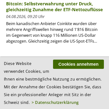
Bitcoin: Selbstverwahrung unter Druck,
gleichzeitig Zunahme der ETF-Nettozuflüsse
04.08.2026, 09:20 Uhr
Beim kanadischen Anbieter Coinkite wurden über
mehrere Angriffswellen hinweg rund 1'816 Bitcoin
im Gegenwert von knapp 116 Millionen US-Dollar
abgezogen. Gleichzeitig zeigen die US-Spot-ETFs...
ZUR RESSORT-ÜBERSICHT «INVESTMENTS»
Diese Website
Cookies annehmen
verwendet Cookies, um
Ihnen eine bestmögliche Nutzung zu ermöglichen.
MEISTGELESEN IN...
Mit der Annahme der Cookies bestätigen Sie, dass
1 Tag
1 Woche
1 Monat
Sie ein professioneller Anleger mit Sitz in der
Schweiz sind.
> Datenschutzerklärung
Eine Woche nach der Yen-Intervention