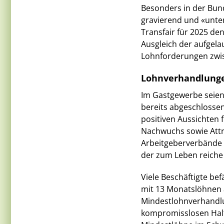
Besonders in der Bund
gravierend und «unter
Transfair für 2025 de
Ausgleich der aufgel
Lohnforderungen zwis
Lohnverhandlunge
Im Gastgewerbe seien
bereits abgeschlossen
positiven Aussichten 
Nachwuchs sowie Attr
Arbeitgeberverbände n
der zum Leben reiche
Viele Beschäftigte be
mit 13 Monatslöhnen à
Mindestlohnverhandlu
kompromisslosen Halt